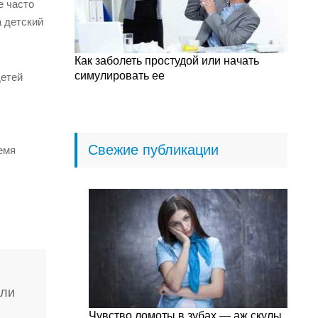
е часто
а детский
Как заболеть простудой или начать
симулировать ее
детей
Свежие публикации
емя
сли
Чувство ломоты в зубах — аж скулы