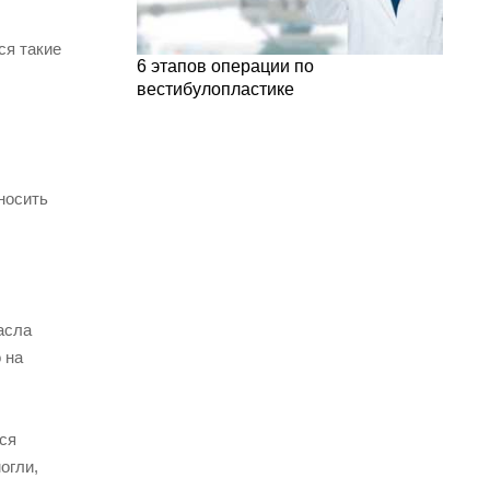
ся такие
6 этапов операции по
вестибулопластике
носить
асла
 на
ся
огли,