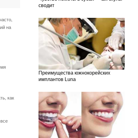
сводит
часто,
ий на
емя
Преимущества южнокорейских
имплантов Luna
ть, как
 все