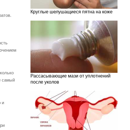
Круглые шелушащиеся пятна на коже
ратов.
ость
лючением
сколько
Рассасывающие мази от уплотнений
е самый
после уколов
 и
при