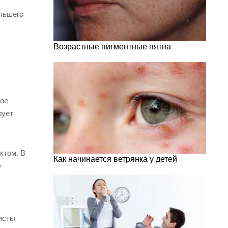
ольшего
Возрастные пигментные пятна
рое
рует
ктом. В
Как начинается ветрянка у детей
е
исты