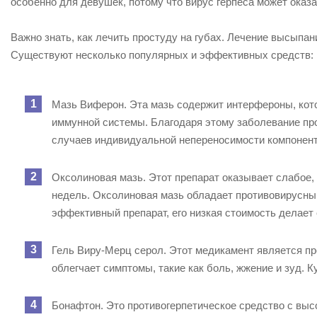
особенно для девушек, потому что вирус герпеса может оказа
Важно знать, как лечить простуду на губах. Лечение высыпа
Существуют несколько популярных и эффективных средств:
Мазь Виферон. Эта мазь содержит интерфероны, кото
иммунной системы. Благодаря этому заболевание про
случаев индивидуальной непереносимости компонент
Оксолиновая мазь. Этот препарат оказывает слабое,
недель. Оксолиновая мазь обладает противовирусны
эффективный препарат, его низкая стоимость делает 
Гель Виру-Мерц серол. Этот медикамент является пр
облегчает симптомы, такие как боль, жжение и зуд. К
Бонафтон. Это противогерпетическое средство с высо