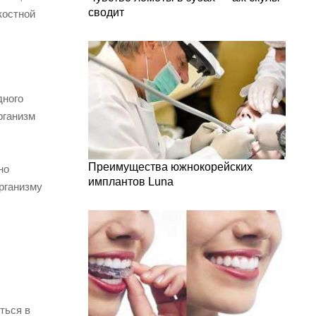
сводит
костной
дного
рганизм
Преимущества южнокорейских
но
имплантов Luna
рганизму
ться в