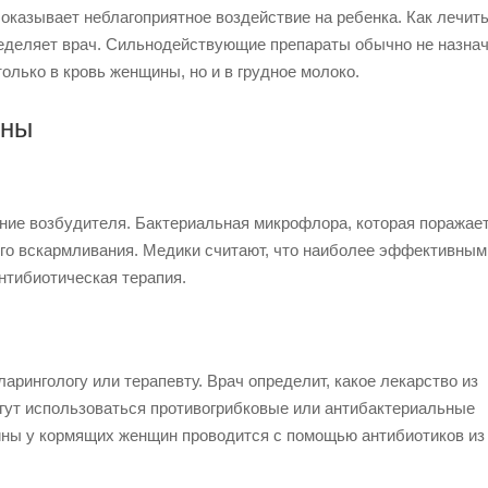
оказывает неблагоприятное воздействие на ребенка. Как лечит
еделяет врач. Сильнодействующие препараты обычно не назна
олько в кровь женщины, но и в грудное молоко.
ины
ние возбудителя. Бактериальная микрофлора, которая поражает
ого вскармливания. Медики считают, что наиболее эффективным
нтибиотическая терапия.
арингологу или терапевту. Врач определит, какое лекарство из
гут использоваться противогрибковые или антибактериальные
гины у кормящих женщин проводится с помощью антибиотиков из