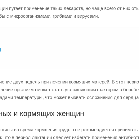
 пугает применение таких лекарств, но чаще всего от них отк
ы с микроорганизмами, грибками и вирусами.
и
чение двух недель при лечении кормящих матерей. В этот пери
бление организма может стать усложняющим фактором в борьбе
адами температуры, что может вызвать осложнения для сердца
ных и кормящих женщин
нгины во время кормления грудью не рекомендуется принимать
, что в период лактации следует избегать применения антибиот