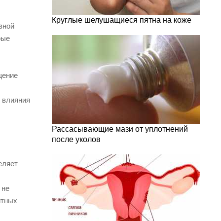
Круглые шелушащиеся пятна на коже
зной
рые
щение
о влияния
Рассасывающие мази от уплотнений
после уколов
еляет
 не
итных