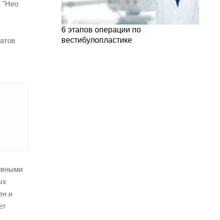
 "Нео
6 этапов операции по
вестибулопластике
атов
ивными
ых
ен и
ет