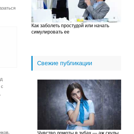
азаться
Как заболеть простудой или начать
симулировать ее
Свежие публикации
од
 с
.
иков,
Чувство ломоты в зубах — аж скулы