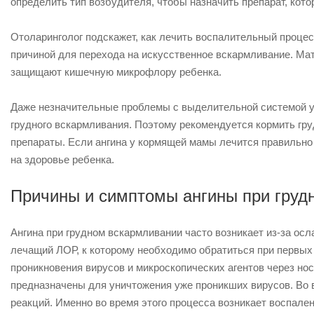
определить тип возбудителя, чтобы назначить препарат, кото
Отоларинголог подскажет, как лечить воспалительный процесс
причиной для перехода на искусственное вскармливание. Ма
защищают кишечную микрофлору ребенка.
Даже незначительные проблемы с выделительной системой у 
грудного вскармливания. Поэтому рекомендуется кормить гр
препараты. Если ангина у кормящей мамы лечится правильно
на здоровье ребенка.
Причины и симптомы ангины при груд
Ангина при грудном вскармливании часто возникает из-за ос
лечащий ЛОР, к которому необходимо обратиться при первых
проникновения вирусов и микроскопических агентов через но
предназначены для уничтожения уже проникших вирусов. Во
реакций. Именно во время этого процесса возникает воспален