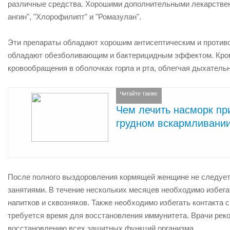
различные средства. Хорошими дополнительными лекарствен
ангин", "Хлорофилипт" и "Ромазулан".
Эти препараты обладают хорошим антисептическим и против
обладают обезболивающим и бактерицидным эффектом. Кроме
кровообращения в оболочках горла и рта, облегчая дыхатель
Читайте также:
Чем лечить насморк пр
грудном вскармливани
После полного выздоровления кормящей женщине не следует
занятиями. В течение нескольких месяцев необходимо избега
напитков и сквозняков. Также необходимо избегать контакта 
требуется время для восстановления иммунитета. Врачи рек
восстановлению всех защитных функций организма.