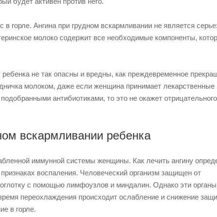
рый будет активен против него.
 в горле. Ангина при грудном вскармливании не является серье
теринское молоко содержит все необходимые компоненты, кото
ребенка не так опасны и вредны, как преждевременное прекра
удничка молоком, даже если женщина принимает лекарственные
 подобранными антибиотиками, то это не окажет отрицательног
ном вскармливании ребенка
лабленной иммунной системы женщины. Как лечить ангину опред
 признаках воспаления. Человеческий организм защищен от
соглотку с помощью лимфоузлов и миндалин. Однако эти органы
 время переохлаждения происходит ослабление и снижение защ
ие в горле.