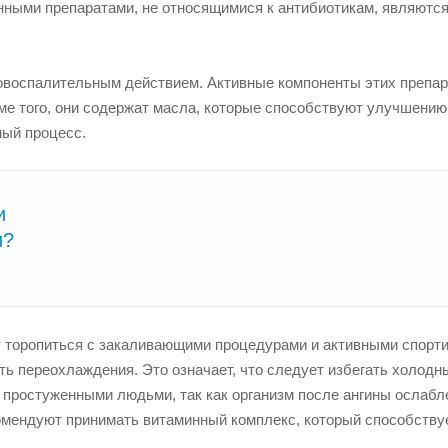
ными препаратами, не относящимися к антибиотикам, являются
овоспалительным действием. Активные компоненты этих препар
 того, они содержат масла, которые способствуют улучшению
ный процесс.
и
и?
 торопиться с закаливающими процедурами и активными спорт
ть переохлаждения. Это означает, что следует избегать холодн
с простуженными людьми, так как организм после ангины ослабл
омендуют принимать витаминный комплекс, который способству