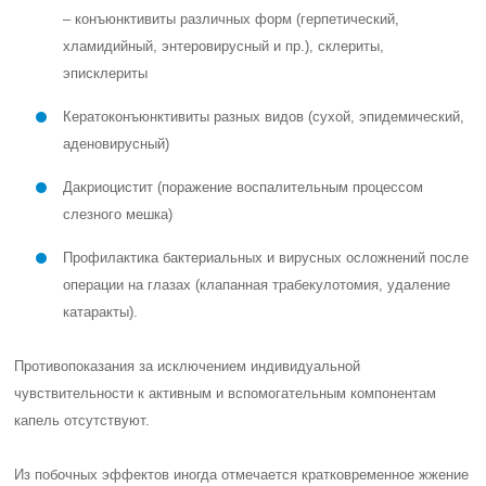
– конъюнктивиты различных форм (герпетический,
хламидийный, энтеровирусный и пр.), склериты,
эписклериты
Кератоконъюнктивиты разных видов (сухой, эпидемический,
аденовирусный)
Дакриоцистит (поражение воспалительным процессом
слезного мешка)
Профилактика бактериальных и вирусных осложнений после
операции на глазах (клапанная трабекулотомия, удаление
катаракты).
Противопоказания за исключением индивидуальной
чувствительности к активным и вспомогательным компонентам
капель отсутствуют.
Из побочных эффектов иногда отмечается кратковременное
жжение