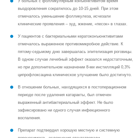
У больных с фолликулярным конъюнктивитом время
выздоровления сократилось до 10-15 дней. При этом
отмечалось уменьшение фолликулеза, исчезали
клинические проявления – зуд, жжение, «песок» в глазах.
У пациентов с бактериальными кератоконъюнктивитами
отмечалось выраженное противомикробное действие. К
пятому-седьмому дню завершалась эпителизация роговицы.
В одном случае лечебный эффект оказался недостаточным,
но при дополнительном назначении 8-ми инстилляций 0,3%
ципрофлоксацина клиническое улучшение было достигнуто.
В отношении больных, находящихся в постоперационном
периоде после удаления катаракты, был отмечен
выраженный антибактериальный эффект. Не было
зафиксировано ни одного случая инфекционного
воспаления.
Препарат подтвердил хорошую местную и системную
переносимость, осложнения отсутствовали.