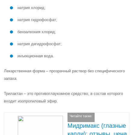
натрия хлорид;
натрия гидрофосфат;
бензалкония хлорид;
натрия дигидрофосфат;
инъекционная вода.
Лекарственная форма – прозрачный раствор без специфического
запаха.
Трилактан – это
противоглаукомное средство
, в состав которого
входит изопропиловый эфир.
Читайте также:
Мидримакс (глазные
капли): отзывы, цена