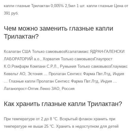
капли глазные Трилактан 0,005% 2,5мл 1 шт. капли глазные Цена от
391 руб.
Чем можно заменить глазные капли
Трилактан?
Ксалатан США Только самовывозКсалатамакс ЯДРАН-ГАЛЕНСКИ
ЛАБОРАТОРИЙ а.о., Хорватия Только самовывозГлаупрост
К.О.Ромфарм Компани С.Р.Л., Румыния Только самовывозГлаумакс
Кевельт АО, Эстония … Пролатан Сентисс Фарма Пвт.Лтд, Индия
… Глазные капли Пролатан Сентисс Фарма Пвт.Лтд, Индия …
Латанопрост-Оптик Лекко ЗАО, Россия
Как хранить глазные капли Трилактан?
При температуре от 2 до 8 °С. Вскрытый флакон хранить при
температуре не выше 25 °С. Хранить в недоступном для детей