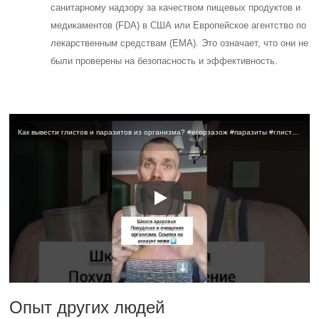
санитарному надзору за качеством пищевых продуктов и
медикаментов (FDA) в США или Европейское агентство по
лекарственным средствам (EMA). Это означает, что они не
были проверены на безопасность и эффективность.
Как вывести глистов и паразитов из организма? #егорзазож #паразиты #глисты #очищение
Опыт других людей