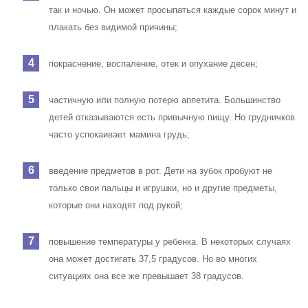
так и ночью. Он может просыпаться каждые сорок минут и
плакать без видимой причины;
покраснение, воспаление, отек и опухание десен;
частичную или полную потерю аппетита. Большинство
детей отказываются есть привычную пищу. Но грудничков
часто успокаивает мамина грудь;
введение предметов в рот. Дети на зубок пробуют не
только свои пальцы и игрушки, но и другие предметы,
которые они находят под рукой;
повышение температуры у ребенка. В некоторых случаях
она может достигать 37,5 градусов. Но во многих
ситуациях она все же превышает 38 градусов.