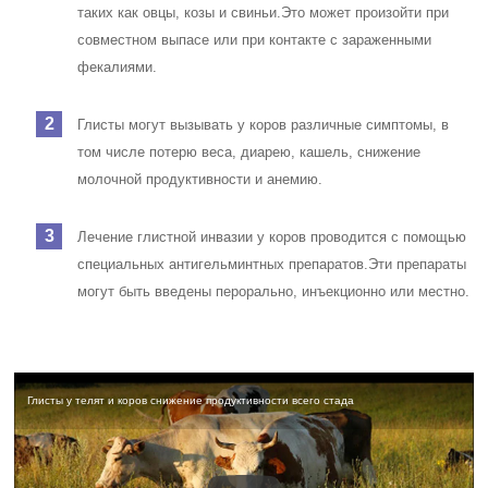
таких как овцы, козы и свиньи.
Это может произойти при
совместном выпасе или при контакте с зараженными
фекалиями.
Глисты могут вызывать у коров различные симптомы, в
том числе потерю веса, диарею, кашель, снижение
молочной продуктивности и анемию.
Лечение глистной инвазии у коров проводится с помощью
специальных антигельминтных препаратов.
Эти препараты
могут быть введены перорально, инъекционно или местно.
Глисты у телят и коров снижение продуктивности всего стада