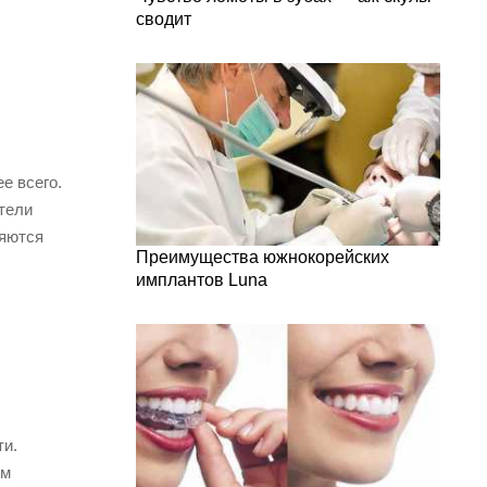
сводит
е всего.
ители
ляются
Преимущества южнокорейских
имплантов Luna
ти.
ым