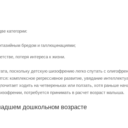
ве категории:
антазийным бредом и галлюцинациями;
тстве, потеря интереса к жизни.
ата, поскольку детскую шизофрению легко спутать с олигофрен
ся: комплексное регрессивное развитие, увядание интеллекту
почитает ходить на четвереньках или ползать, хотя раньше нач
шизофрении, потребуется принимать в расчет возраст малыша.
младшем дошкольном возрасте