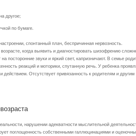
на другое;
чкой по бумаге.
астроении, спонтанный плач, беспричинная нервозность.
возрасте, когда выявить и диагностировать шизофрению сложне
 на посторонние звуки и яркий свет, капризничают. В семье род
енность реакций и моторики, спутанную речь. У ребенка прояв
действием. Отсутствует привязанность к родителям и другим
 возраста
реальности, нарушении адекватности мыслительной деятельнос
ирует поглощенность собственными галлюцинациями и оценочн