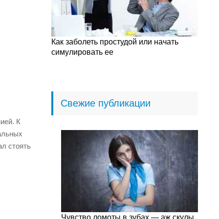
Как заболеть простудой или начать
симулировать ее
Свежие публикации
ией. К
альных
ал стоять
Чувство ломоты в зубах — аж скулы