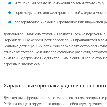
интенсивный бег до изнеможения по замкнутому кругу;
перекладывание или сортировка вещей с одного места 
беспорядочное чирканье карандашом или шариковой ру
Дополнительными симптомами являются: резкие перемены в н
Перечисленные особенности заболевания проявляются в том 
Больные дети с ранних лет жизни плохо спят, остро реагируют
отмечают отставание в интеллектуальном развитии, затормож
симптомы одержимости единственным любимым объектом или 
взрослым членам семьи.
Характерные признаки у детей школьного
Детская шизофрения проявляется в искаженном восприятии 
Ребенок концентрируется на понравившейся идее, демонстр