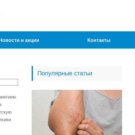
Новости и акции
Контакты
Популярные статьи
риятием
в
етскую
ихики