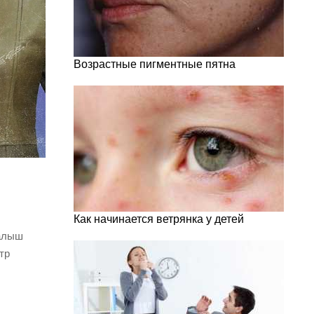
Возрастные пигментные пятна
Как начинается ветрянка у детей
малыш
тр