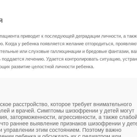
я
пациента приводит к последующей деградации личности, а такж
. Когда у ребенка появляется желание отгородиться, проявляю
ительные или слуховые галлюцинации и бредовые фантазии, ва
ь поддается лечению. Удается контролировать ситуацию, устра
щих развитие целостной личности ребенка.
ское расстройство, которое требует внимательного
лей и врачей. Симптомы шизофрении у детей могут
ия, заторможенности, агрессивности, а также слабо
 что раннее выявление признаков шизофрении у дет
и управлении этим состоянием. Поэтому важно
ении ребенка и обсуждать их с педиатром или