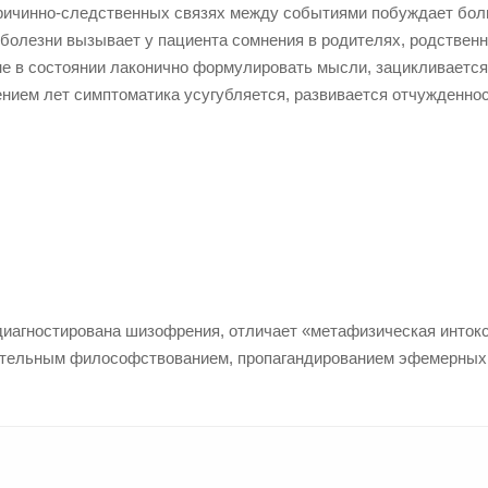
причинно-следственных связях между событиями побуждает бол
 болезни вызывает у пациента сомнения в родителях, родствен
не в состоянии лаконично формулировать мысли, зацикливается
ением лет симптоматика усугубляется, развивается отчужденнос
диагностирована шизофрения, отличает «метафизическая инток
ательным философствованием, пропагандированием эфемерных 