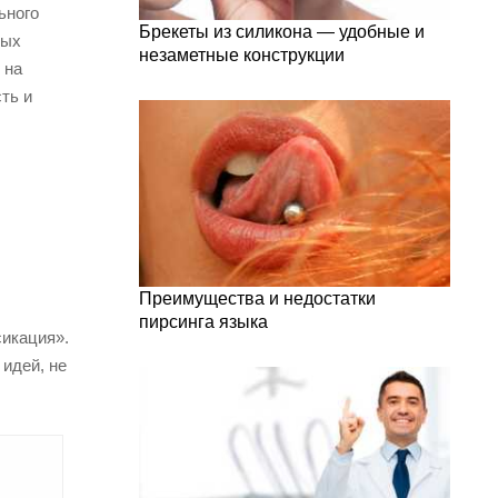
ьного
Брекеты из силикона — удобные и
ных
незаметные конструкции
 на
ть и
Преимущества и недостатки
пирсинга языка
сикация».
идей, не