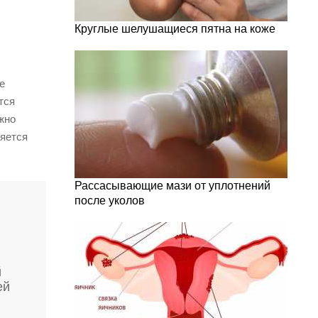
Круглые шелушащиеся пятна на коже
е
тся
жно
няется
Рассасывающие мази от уплотнений
после уколов
й
ей