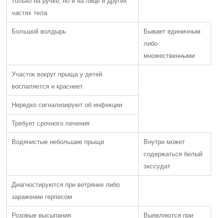
только на ручке, но и на лице и других
частях тела
Большой волдырь
Бывает единичным
либо
множественными
Участок вокруг прыща у детей
воспаляется и краснеет
Нередко сигнализируют об инфекции
Требует срочного лечения
Водянистые небольшие прыщи
Внутри может
содержаться белый
экссудат
Диагностируются при ветрянке либо
заражении герпесом
Розовые высыпания
Выявляются при