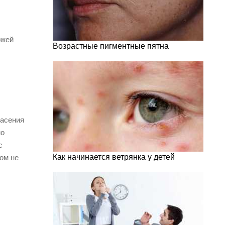
ожей
Возрастные пигментные пятна
пасения
но
с
Как начинается ветрянка у детей
ом не