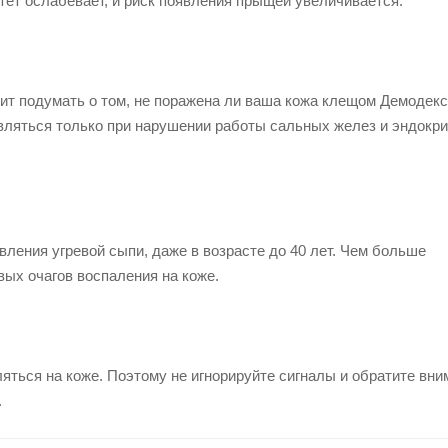
тет ослабевает, и риск появления прыщей увеличивается.
ит подумать о том, не поражена ли ваша кожа клещом Демодекс
вляться только при нарушении работы сальных желез и эндокр
вления угревой сыпи, даже в возрасте до 40 лет. Чем больше
вых очагов воспаления на коже.
ляться на коже. Поэтому не игнорируйте сигналы и обратите вни
.