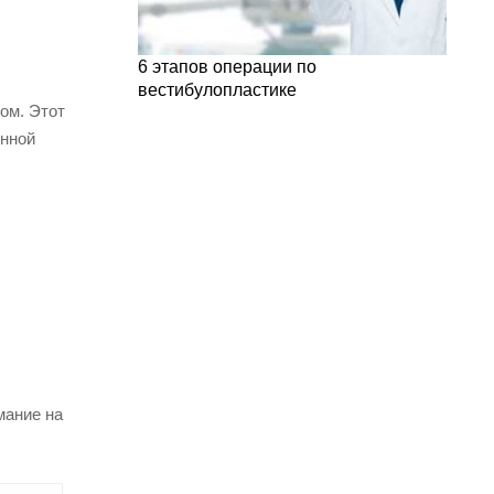
6 этапов операции по
вестибулопластике
ом. Этот
инной
мание на