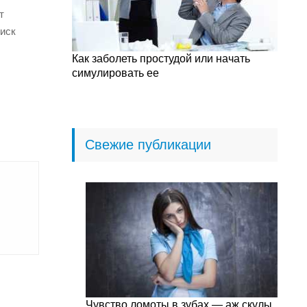
т
риск
Как заболеть простудой или начать
симулировать ее
Свежие публикации
Чувство ломоты в зубах — аж скулы