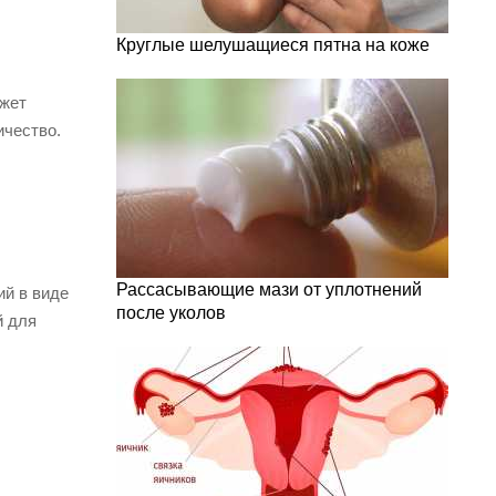
Круглые шелушащиеся пятна на коже
ожет
ичество.
Рассасывающие мази от уплотнений
ий в виде
после уколов
й для