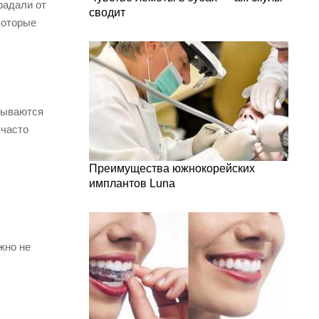
радали от
сводит
 которые
атываются
 часто
Преимущества южнокорейских
имплантов Luna
жно не