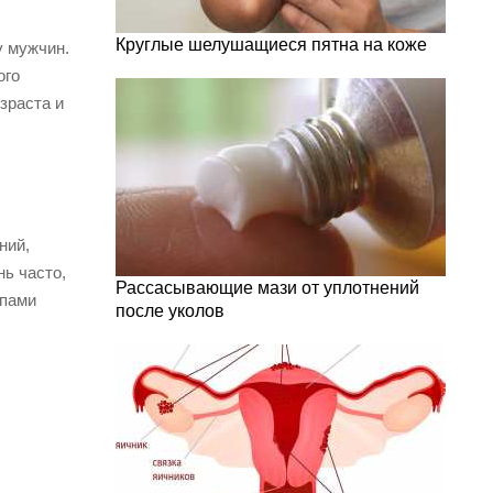
Круглые шелушащиеся пятна на коже
у мужчин.
ого
зраста и
ний,
нь часто,
Рассасывающие мази от уплотнений
мпами
после уколов