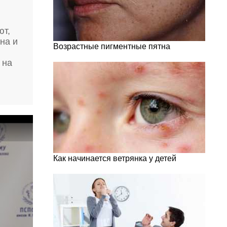
ют,
на и
Возрастные пигментные пятна
 на
Как начинается ветрянка у детей