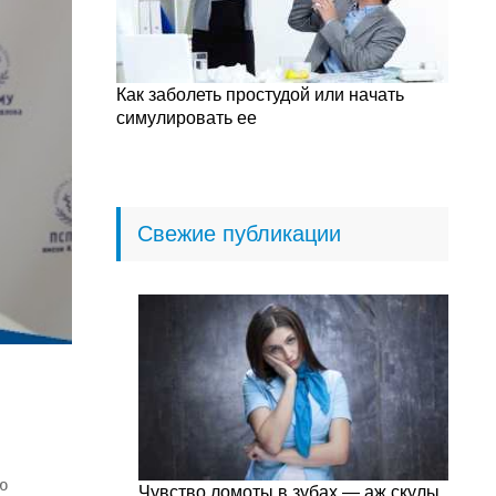
Как заболеть простудой или начать
симулировать ее
Свежие публикации
ю
Чувство ломоты в зубах — аж скулы