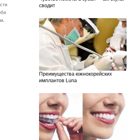
ести
сводит
ебя
и.
Преимущества южнокорейских
имплантов Luna