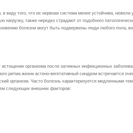
 в виду того, что их нервная система менее устойчива, нежели 
 нагрузку, также нередко страдают от подобного патологическ
кновению болезни могут быть подвержены люди любого пола, во
т истощение организма после затяжных инфекционных заболева
ного ритма жизни астено-вегетативный синдром встречается оче
еский организм. Часто болезнь характеризуется медленными те
ием следующих внешних факторов: