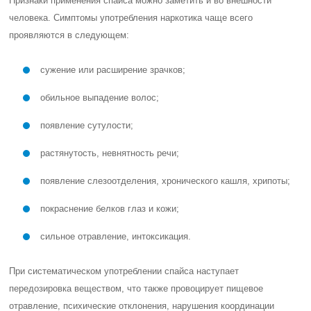
Признаки применения спайса можно заметить и во внешности
человека. Симптомы употребления наркотика чаще всего
проявляются в следующем:
сужение или расширение зрачков;
обильное выпадение волос;
появление сутулости;
растянутость, невнятность речи;
появление слезоотделения, хронического кашля, хрипоты;
покраснение белков глаз и кожи;
сильное отравление, интоксикация.
При систематическом употреблении спайса наступает
передозировка веществом, что также провоцирует пищевое
отравление, психические отклонения, нарушения координации