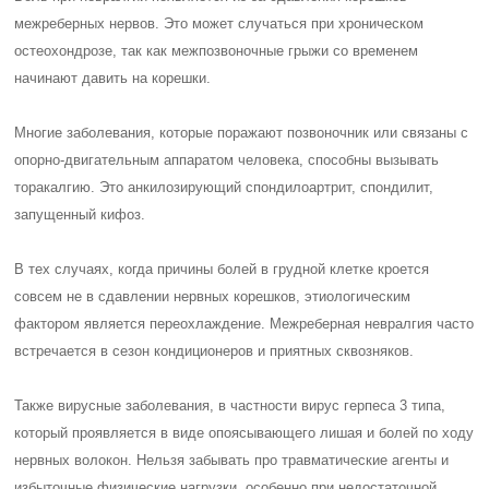
межреберных нервов. Это может случаться при хроническом
остеохондрозе, так как межпозвоночные грыжи со временем
начинают давить на корешки.
Многие заболевания, которые поражают позвоночник или связаны с
опорно-двигательным аппаратом человека, способны вызывать
торакалгию. Это анкилозирующий спондилоартрит, спондилит,
запущенный кифоз.
В тех случаях, когда причины болей в грудной клетке кроется
совсем не в сдавлении нервных корешков, этиологическим
фактором является переохлаждение. Межреберная невралгия часто
встречается в сезон кондиционеров и приятных сквозняков.
Также вирусные заболевания, в частности вирус герпеса 3 типа,
который проявляется в виде опоясывающего лишая и болей по ходу
нервных волокон. Нельзя забывать про травматические агенты и
избыточные физические нагрузки, особенно при недостаточной