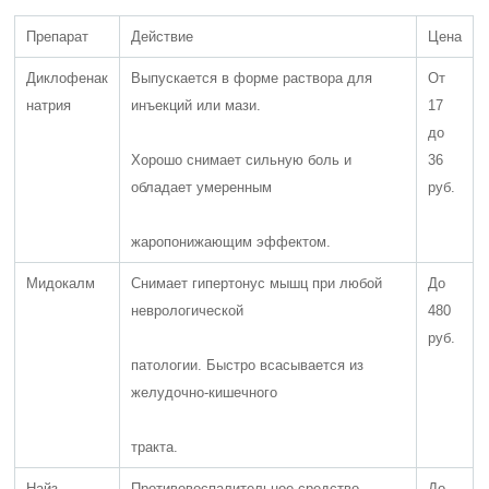
Препарат
Действие
Цена
Диклофенак
Выпускается в форме раствора для
От
натрия
инъекций или мази.
17
до
Хорошо снимает сильную боль и
36
обладает умеренным
руб.
жаропонижающим эффектом.
Мидокалм
Снимает гипертонус мышц при любой
До
неврологической
480
руб.
патологии. Быстро всасывается из
желудочно-кишечного
тракта.
Найз
Противовоспалительное средство,
До