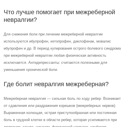
Что лучше помогает при межреберной
невралгии?
Для снижения боли при лечении межреберной невралгии
используются ибупрофен, кетопрофен, диклофенак, мовалис
ибупрофен и др. В период купирования острого болевого синдрома
при межреберной невралгии любая физическая активность
исключается. Антидепрессанты: считаются полезными для
уменьшения хронической боли.
Где болит невралгия межреберная?
Межреберная невралгия — сильная боль по ходу ребер. Возникает
от сдавления или раздражения корешков (межреберных нервов).
Выраженная колющая, острая приступообразная или постоянная
боль в грудной клетке в области ребер, которая усиливается при
движении, кашле, чихании, физической нагрузке, глубоком