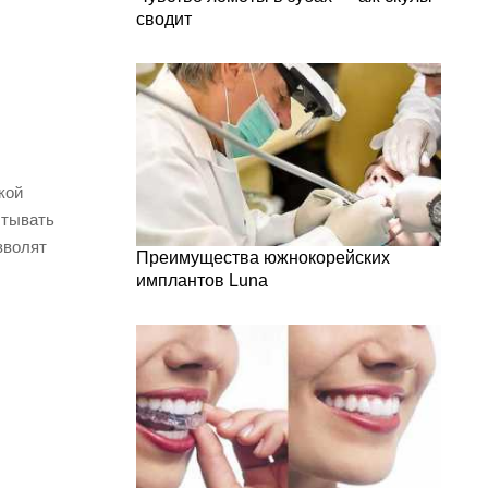
сводит
кой
ытывать
зволят
Преимущества южнокорейских
имплантов Luna