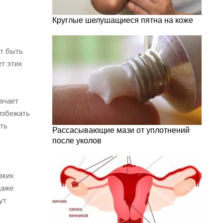
Круглые шелушащиеся пятна на коже
т быть
т этих
ачает
избежать
ть
Рассасывающие мази от уплотнений
после уколов
зких
даже
ут