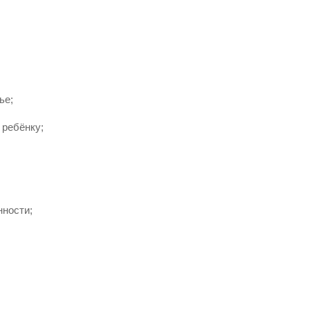
ье;
 ребёнку;
нности;