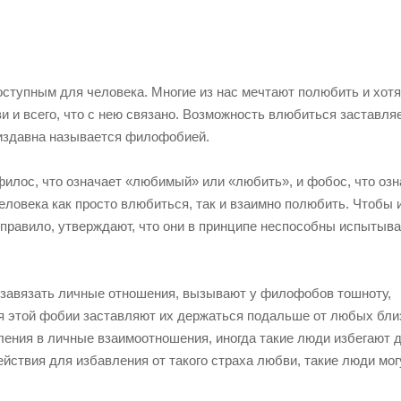
тупным для человека. Многие из нас мечтают полюбить и хотя
и всего, что с нею связано. Возможность влюбиться заставляе
 издавна называется филофобией.
филос, что означает «любимый» или «любить», и фобос, что озн
ловека как просто влюбиться, так и взаимно полюбить. Чтобы 
 правило, утверждают, что они в принципе неспособны испытыва
 завязать личные отношения, вызывают у филофобов тошноту,
ия этой фобии заставляют их держаться подальше от любых бли
ления в личные взаимоотношения, иногда такие люди избегают 
ействия для избавления от такого страха любви, такие люди мог