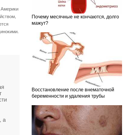
 Америки
йством,
Почему месячные не кончаются, долго
мажут?
ется
динокими.
ая
Восстановление после внематочной
т
беременности и удаления трубы
сти
, а