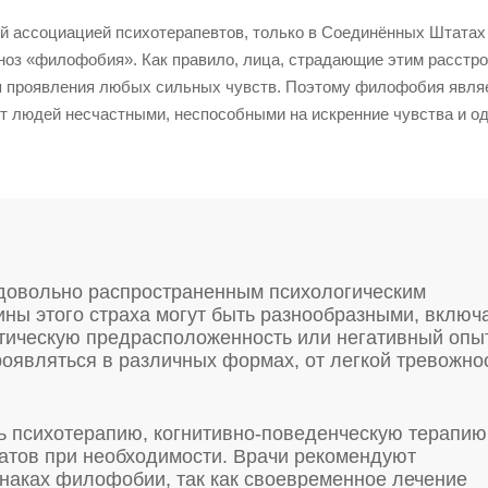
й ассоциацией психотерапевтов, только в Соединённых Штатах
ноз «филофобия». Как правило, лица, страдающие этим расстро
ся проявления любых сильных чувств. Поэтому филофобия явля
 людей несчастными, неспособными на искренние чувства и о
 довольно распространенным психологическим
ины этого страха могут быть разнообразными, включ
етическую предрасположенность или негативный опы
оявляться в различных формах, от легкой тревожно
 психотерапию, когнитивно-поведенческую терапию
атов при необходимости. Врачи рекомендуют
наках филофобии, так как своевременное лечение