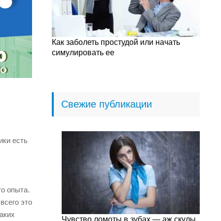
Как заболеть простудой или начать
симулировать ее
Свежие публикации
ики есть
о опыта.
всего это
аких
Чувство ломоты в зубах — аж скулы