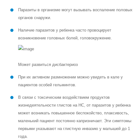
Паразиты в организме могут вызывать воспаление половых
органов снаружи.
Наличие паразитов у ребенка часто провоцирует
возникновение головных болей, головокружение.
Может развиться дисбактериоз
При их активном размножении можно увидеть в кале у
пациентов особей гельминтов.
В связи с токсическим воздействием продуктов
жизнедеятельности глистов на НС, от паразитов у ребенка
может возникать повышенное беспокойство, плаксивость,
маленький пациент постоянно капризничает. Эти симптомы
первыми указывают на глистную инвазию у малышей до 1
года.