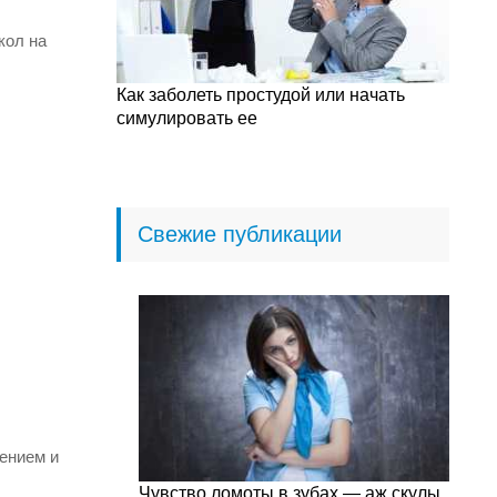
кол на
Как заболеть простудой или начать
симулировать ее
Свежие публикации
лением и
Чувство ломоты в зубах — аж скулы