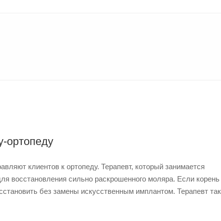
у-ортопеду
вляют клиентов к ортопеду. Терапевт, который занимается
для восстановления сильно раскрошенного моляра. Если корень
осстановить без замены искусственным имплантом. Терапевт та