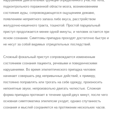
нарушением двигательных функций определенного участка тела,
подконтрольного пораженной области мозга, возникновением
состояния ауры, сопровождающегося ощущением дежавю,
появлением неприятного запаха либо вкуса, расстройством
желудочно-кишечного тракта, тошнотой. Простой парциальный
приступ продолжается менее одной минуты, и человек остается при
ясном сознании. Симптомы припадка проходят достаточно быстро и
не несут за собой видимых отрицательных последствий.
Сложный фокальный приступ сопровождается измененным
состоянием сознания пациента, речевыми и поведенческими
нарушениями. Во время эпилептического припадка человек
начинает совершать ряд непривычных действий, к примеру,
постоянно поправлять или трогать на себе одежду, произносить
непонятные звуки, непроизвольно двигать челюстью. Сложная
форма припадка протекает в течение одной-двух минут, после чего
основная симптоматика эпилепсии уходит, однако спутанность
сознания и мыслей сохраняется на протяжении нескольких часов.