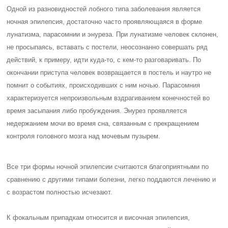
Одной из разновидностей лобного типа заболевания является
ночная эпилепсия, достаточно часто проявляющаяся в форме
лунатизма, парасомнии и энуреза. При лунатизме человек склонен,
не просыпаясь, вставать с постели, неосознанно совершать ряд
действий, к примеру, идти куда-то, с кем-то разговаривать. По
окончании приступа человек возвращается в постель и наутро не
помнит о событиях, происходивших с ним ночью. Парасомния
характеризуется непроизвольным вздрагиванием конечностей во
время засыпания либо пробуждения. Энурез проявляется
недержанием мочи во время сна, связанным с прекращением
контроля головного мозга над мочевым пузырем.
Все три формы ночной эпилепсии считаются благоприятными по
сравнению с другими типами болезни, легко поддаются лечению и
с возрастом полностью исчезают.
К фокальным припадкам относится и височная эпилепсия,