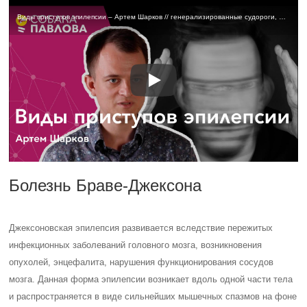
Виды приступов эпилепсии – Артем Шарков // генерализированные судороги, фокальные приступы, абсансы
Болезнь Браве-Джексона
Джексоновская эпилепсия развивается вследствие пережитых
инфекционных заболеваний головного мозга, возникновения
опухолей, энцефалита, нарушения функционирования сосудов
мозга. Данная форма эпилепсии возникает вдоль одной части тела
и распространяется в виде сильнейших мышечных спазмов на фоне