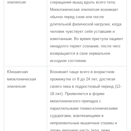
эпилепсия
сокращения мышц вдоль всего тела.
Миоклоническая эпилепсия возникает
обычно перед сном или после
длительной физической нагрузки, когда
человек чувствует себя уставшим и
измотанным. Во время приступа пациент
ненадолго теряет сознание, после чего
возвращается в свое нормальное
исходное состояние.
Юношеская
Возникает чаще всего в возрастном
миоклоническая
промежутке от 8 до 24 лет, достигая
эпилепсия
своего пика в подростковый период (12-
18 лет). Проявляется в форме
миоклонического припадка с
параллельными тонико-клоническими
судорогами, вовлекающими в
непроизвольные мышечные спазмы и
дрожь верхнюю часть тела, реже