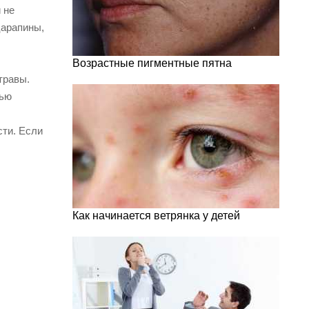
 не
царапины,
Возрастные пигментные пятна
травы.
тью
сти. Если
Как начинается ветрянка у детей