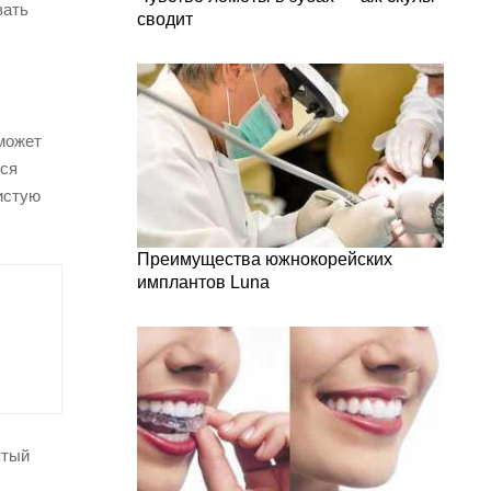
вать
сводит
 может
тся
чистую
Преимущества южнокорейских
имплантов Luna
ятый