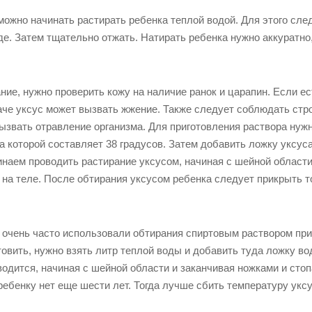
можно начинать растирать ребенка теплой водой. Для этого сле
де. Затем тщательно отжать. Натирать ребенка нужно аккуратно
ие, нужно проверить кожу на наличие ранок и царапин. Если ес
аче уксус может вызвать жжение. Также следует соблюдать стр
ызвать отравление организма. Для приготовления раствора нужн
а которой составляет 38 градусов. Затем добавить ложку уксуса
наем проводить растирание уксусом, начиная с шейной области
 на теле. После обтирания уксусом ребенка следует прикрыть т
 очень часто использовали обтирания спиртовым раствором при
овить, нужно взять литр теплой воды и добавить туда ложку во
одится, начиная с шейной области и заканчивая ножками и стоп
ебенку нет еще шести лет. Тогда лучше сбить температуру укс