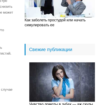
стро
снизить
ре может
Как заболеть простудой или начать
симулировать ее
Это
ть
Свежие публикации
пястий.
в случае
Чувство ломоты в зубах — аж скулы