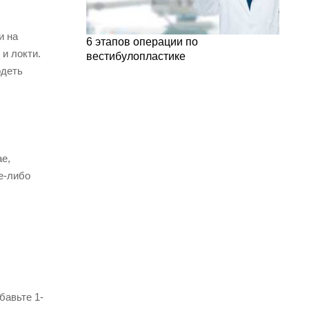
и на
6 этапов операции по
 и локти.
вестибулопластике
одеть
е,
е-либо
бавьте 1-