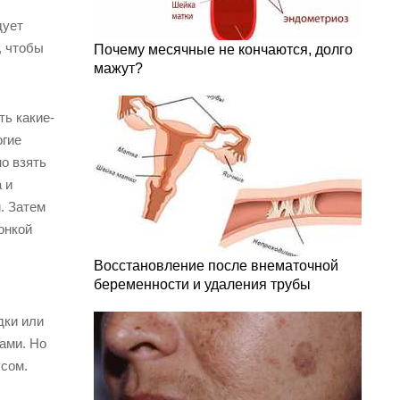
дует
, чтобы
Почему месячные не кончаются, долго
мажут?
ть какие-
огие
о взять
 и
. Затем
онкой
Восстановление после внематочной
беременности и удаления трубы
дки или
ами. Но
усом.