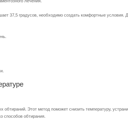
аментозного лечения.
шает 37,5 градусов, необходимо создать комфортные условия. Д
ень.
и.
ературе
 обтираний. Этот метод поможет снизить температуру, устрани
о способов обтирания.