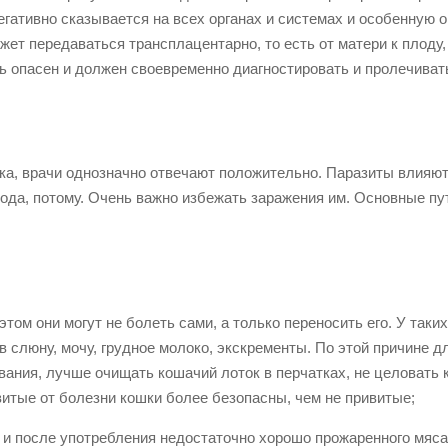
егативно сказывается на всех органах и системах и особенную 
жет передаваться трансплацентарно, то есть от матери к плоду,
нь опасен и должен своевременно диагностировать и пролечиват
нка, врачи однозначно отвечают положительно. Паразиты влияют
плода, потому. Очень важно избежать заражения им. Основные пу
том они могут не болеть сами, а только переносить его. У таких
слюну, мочу, грудное молоко, экскременты. По этой причине дл
ания, лучше очищать кошачий лоток в перчатках, не целовать 
витые от болезни кошки более безопасны, чем не привитые;
 и после употребления недостаточно хорошо прожаренного мяса