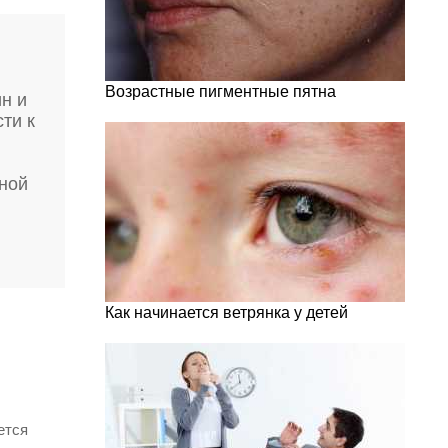
Возрастные пигментные пятна
н и
ти к
еной
Как начинается ветрянка у детей
ется