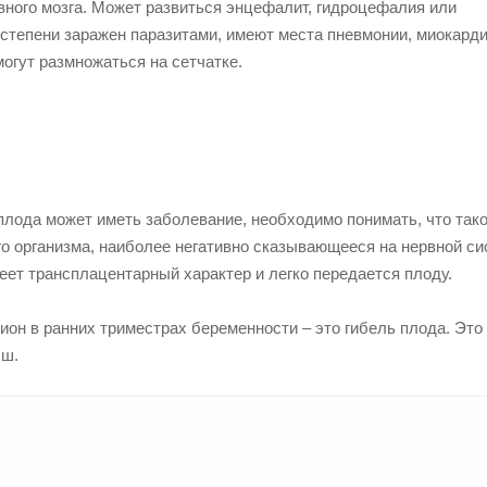
вного мозга. Может развиться энцефалит, гидроцефалия или
й степени заражен паразитами, имеют места пневмонии, миокард
могут размножаться на сетчатке.
 плода может иметь заболевание, необходимо понимать, что так
о организма, наиболее негативно сказывающееся на нервной си
меет трансплацентарный характер и легко передается плоду.
ион в ранних триместрах беременности – это гибель плода. Это
ыш.