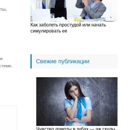
иты,
Как заболеть простудой или начать
симулировать ее
ое
Свежие публикации
стеме.
Чувство ломоты в зубах — аж скулы