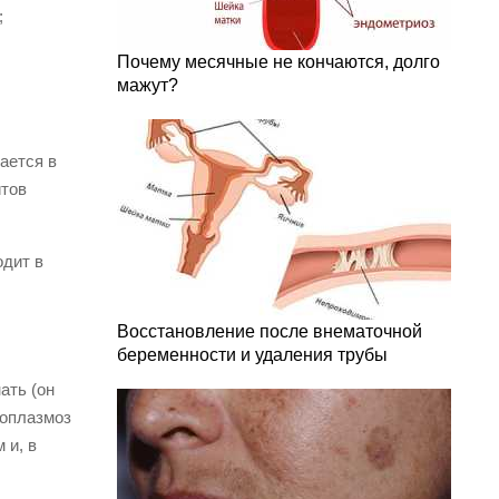
;
Почему месячные не кончаются, долго
мажут?
ается в
итов
одит в
Восстановление после внематочной
беременности и удаления трубы
ать (он
соплазмоз
 и, в