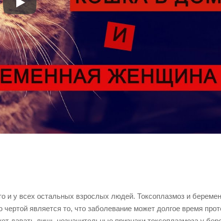
то и у всех остальных взрослых людей. Токсоплазмоз и беремен
о чертой является то, что заболевание может долгое время прот
жет давать лишь незначительные признаки токсоплазмоза у бер