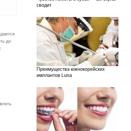
сводит
ждается
ть до
с
Преимущества южнокорейских
имплантов Luna
авлять