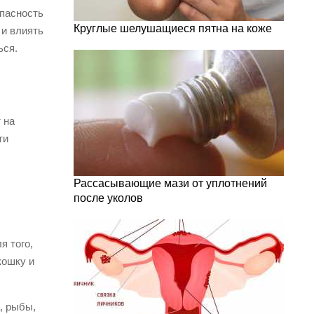
опасность
Круглые шелушащиеся пятна на коже
 и влиять
ься.
 на
ти
Рассасывающие мази от уплотнений
после уколов
я того,
кошку и
, рыбы,