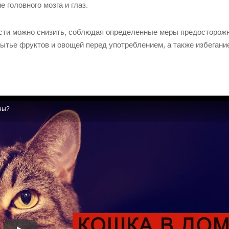
 головного мозга и глаз.
сти можно снизить, соблюдая определенные меры предосторожн
мытье фруктов и овощей перед употреблением, а также избегани
ны?