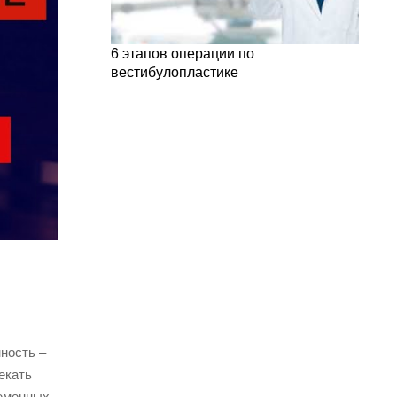
6 этапов операции по
вестибулопластике
ность –
екать
еменных,