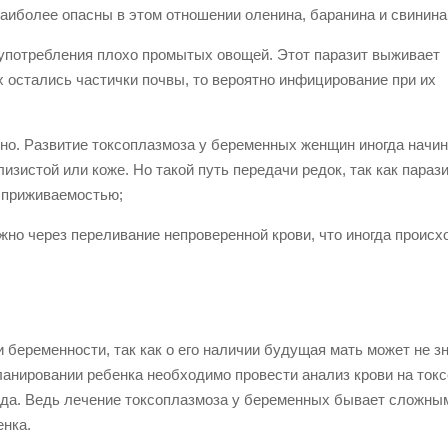
Наиболее опасны в этом отношении оленина, баранина и свинина
 употребления плохо промытых овощей. Этот паразит выживает
х остались частички почвы, то вероятно инфицирование при их
но. Развитие токсоплазмоза у беременных женщин иногда начин
изистой или коже. Но такой путь передачи редок, так как параз
й приживаемостью;
но через переливание непроверенной крови, что иногда происх
беременности, так как о его наличии будущая мать может не зн
планировании ребенка необходимо провести анализ крови на ток
ода. Ведь лечение токсоплазмоза у беременных бывает сложным
енка.