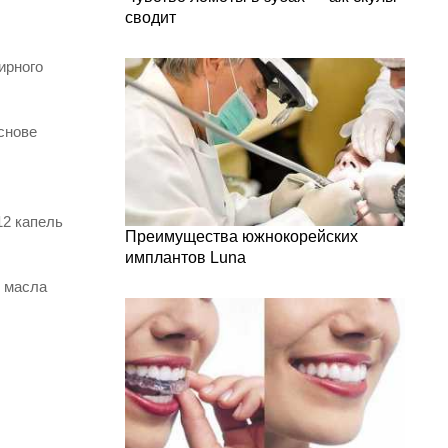
сводит
ирного
снове
12 капель
Преимущества южнокорейских
имплантов Luna
ь масла