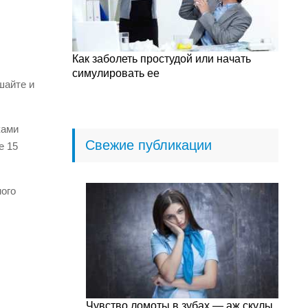
Как заболеть простудой или начать
симулировать ее
шайте и
ками
Свежие публикации
е 15
ного
Чувство ломоты в зубах — аж скулы