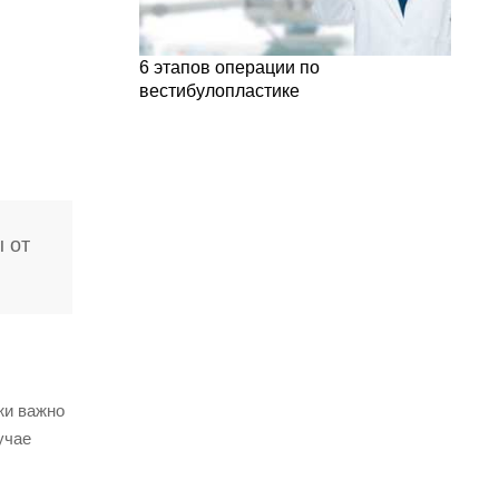
6 этапов операции по
вестибулопластике
 от
жи важно
учае