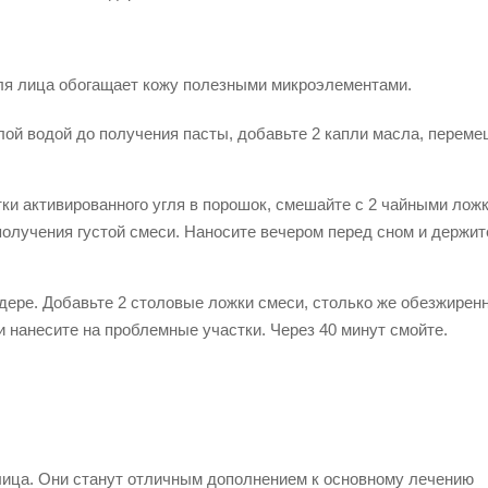
для лица обогащает кожу полезными микроэлементами.
лой водой до получения пасты, добавьте 2 капли масла, переме
.
тки активированного угля в порошок, смешайте с 2 чайными лож
 получения густой смеси. Наносите вечером перед сном и держит
дере. Добавьте 2 столовые ложки смеси, столько же обезжирен
и нанесите на проблемные участки. Через 40 минут смойте.
лица. Они станут отличным дополнением к основному лечению