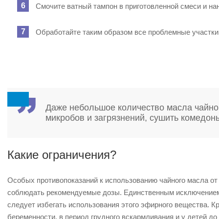
Смочите ватный тампон в приготовленной смеси и н
Обработайте таким образом все проблемные участки 
Даже небольшое количество масла чайног
микробов и загрязнений, сушить комедоны
Какие ограничения?
Особых противопоказаний к использованию чайного масла от 
соблюдать рекомендуемые дозы. Единственным исключением я
следует избегать использования этого эфирного вещества. К
беременности, в период грудного вскармливания и у детей до 