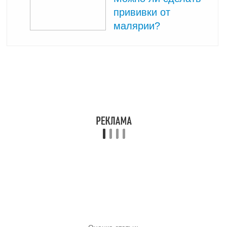
прививки от
малярии?
Оценка статьи:
(пока оценок нет)
Поделиться с друзьями:
Твитнуть
Поделиться
Отправить
Класснуть
Похожие публикации