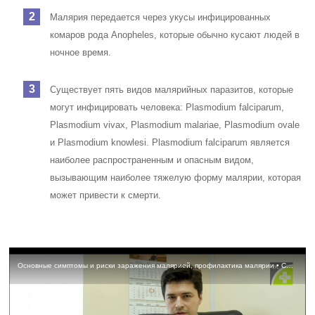
Малярия передается через укусы инфицированных
комаров рода Anopheles, которые обычно кусают людей в
ночное время.
Существует пять видов малярийных паразитов, которые
могут инфицировать человека: Plasmodium falciparum,
Plasmodium vivax, Plasmodium malariae, Plasmodium ovale
и Plasmodium knowlesi. Plasmodium falciparum является
наиболее распространенным и опасным видом,
вызывающим наиболее тяжелую форму малярии, которая
может привести к смерти.
Основные симптомы и риски заражения малярией, профилактика малярии • Сохань Антон Васильевич