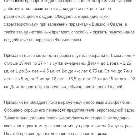
Основным препаратом данной группы является Примахин. Хорошо
действует на паразитов тогда, когда они находятся в не
размножающейся стадии. Обладает антирецидивными
характеристиками при заражении паразитами Вивакс и Овале, а
также это единственный препарат, способный оказать гаметоцидное
воздействие на паразитов Фальципарум.
Примахин назначается для приема внутрь перорально. Всем людям
старше 15 лет по 27 мг в сутки ежедневно. Детям до 1 года – 2,25
мг, от 1 до 2-х лет – 4,5 мг, от 2-х до 4-х лет 6,75 мг. От 4-х до 7-ми
лет – по 9 мг, от 7-ми до 12 лет – 13,5 мг и от 12-ти до 15-ти лет – 18
мг. Длительность курса лечения, обычно, составляет 14 дней.
Примахин не обладает ярко выраженными побочными эффектами.
Особенно хорошо его переносят представители европеоидной расы.
Значительно сильнее побочные эффекты со стороны желудочно-
кишечного тракта могут проявляться у представителей других рас.
По этой причине для их лечения он назначается реже.