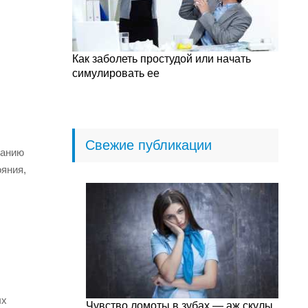
Как заболеть простудой или начать
симулировать ее
Свежие публикации
ванию
яния,
ых
Чувство ломоты в зубах — аж скулы