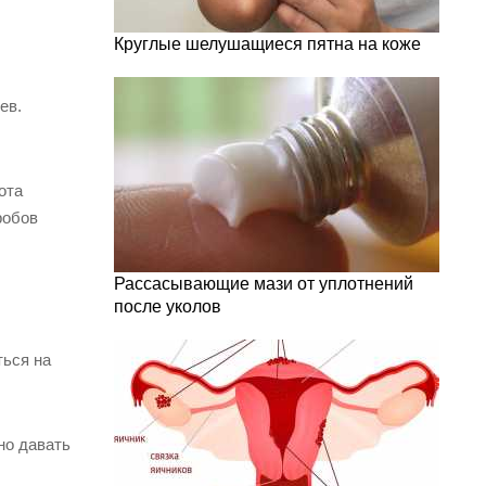
Круглые шелушащиеся пятна на коже
ев.
ота
робов
Рассасывающие мази от уплотнений
после уколов
ться на
но давать