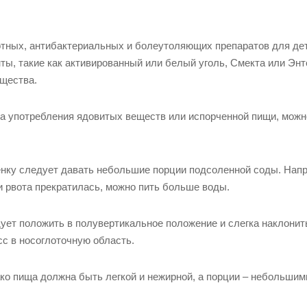
тных, антибактериальных и болеутоляющих препаратов для де
ы, такие как активированный или белый уголь, Смекта или Энт
ещества.
за употребления ядовитых веществ или испорченной пищи, можн
енку следует давать небольшие порции подсоленной соды. Нап
и рвота прекратилась, можно пить больше воды.
дует положить в полувертикальное положение и слегка наклонит
сс в носоглоточную область.
ако пища должна быть легкой и нежирной, а порции – небольшим