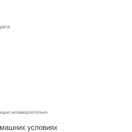
рата;
мощью незамедлительно.
омашних условиях