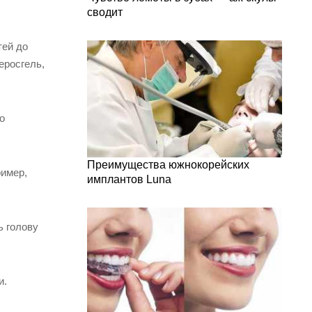
сводит
тей до
еросгель,
о
Преимущества южнокорейских
ример,
имплантов Luna
ь голову
и.