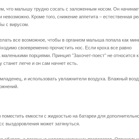
тем, что малышу трудно сосать с заложенным носом. Он начинае
и невозможно. Кроме того, снижение аппетита – естественная р
бы с вирусом.
делать все возможное, чтобы в организм малыша попала как ми
бходимо своевременно прочистить нос. Если кроха все равно
 маленькими порциями. Принцип "Захочет-поест" не относится к
 станет легче и он сам начнет есть.
 младенец, и использовать увлажнители воздуха. Влажный возд
ожнений.
 поместить емкости с жидкостью на батареи для дополнительно
сс выздоровления может затянуться.