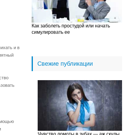
Как заболеть простудой или начать
симулировать ее
ихать и в
иятный
Свежие публикации
ство
ьзовать
помощью
и
Чувство ломоты в зубах — аж скулы