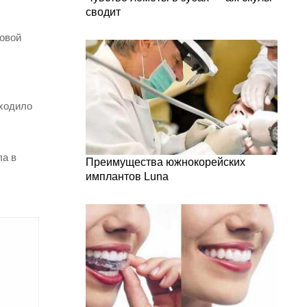
сводит
совой
сходило
ла в
Преимущества южнокорейских
имплантов Luna