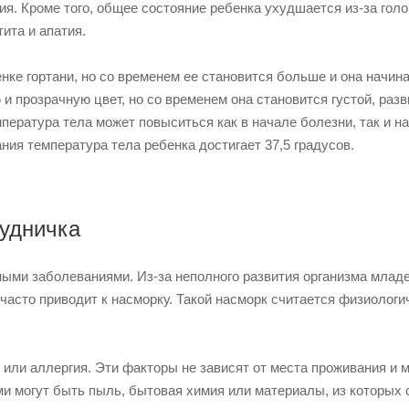
я. Кроме того, общее состояние ребенка ухудшается из-за гол
ита и апатия.
нке гортани, но со временем ее становится больше и она начин
и прозрачную цвет, но со временем она становится густой, раз
пература тела может повыситься как в начале болезни, так и на
ния температура тела ребенка достигает 37,5 градусов.
рудничка
ными заболеваниями. Из-за неполного развития организма младе
часто приводит к насморку. Такой насморк считается физиологи
ли аллергия. Эти факторы не зависят от места проживания и м
и могут быть пыль, бытовая химия или материалы, из которых