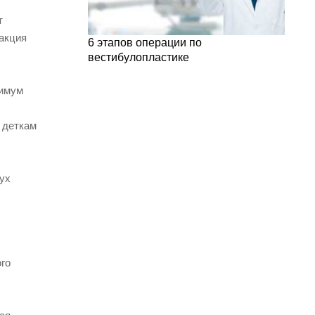
т
еакция
6 этапов операции по
вестибулопластике
нимум
 деткам
ух
го