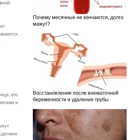
овной
Почему месячные не кончаются, долго
мажут?
ает
виваются
Восстановление после внематочной
нца, его
беременности и удаления трубы
ческим и
огут
 сделана