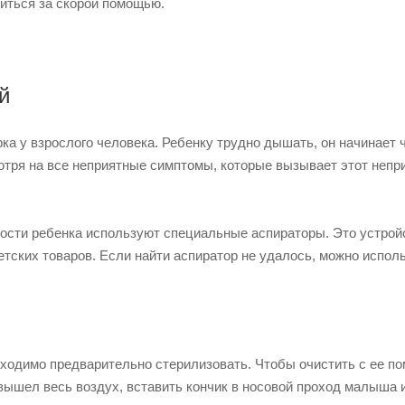
титься за скорой помощью.
й
ка у взрослого человека. Ребенку трудно дышать, он начинает ч
отря на все неприятные симптомы, которые вызывает этот непр
ости ребенка используют специальные аспираторы. Это устрой
етских товаров. Если найти аспиратор не удалось, можно испол
бходимо предварительно стерилизовать. Чтобы очистить с ее 
е вышел весь воздух, вставить кончик в носовой проход малыша 