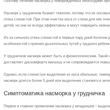
Поэтому лечение насморка у новорожденных необходимо пров
Насморк у грудничков бывает тяжелее, потому что их носовые
отека слизистой. При этом очистка носа от слизи для них оч
детей, но они не всегда эффективны и могут повредить нежн
Из-за сильного отека слизистой в первые пару дней болезни р
особенностей строения дыхательных путей у грудного ребенк
У грудничков насморк может быть и физиологическим. Такой 
доставляет дискомфорта малышу и не сопровождается повыш
Однако, если слизистые выделения из носа обильные, темпер
насморк длится более 5 дней или выделения становятся зеле
Симптоматика насморка у грудничка
Первое и главное проявление насморка у младенцев – выделе