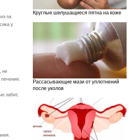
Круглые шелушащиеся пятна на коже
из-за
сика у
, не
 лечения.
Рассасывающие мази от уплотнений
после уколов
ю забит,
ания.