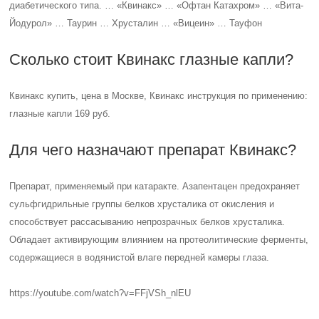
диабетического типа. … «Квинакс» … «Офтан Катахром» … «Вита-
Йодурол» … Таурин … Хрусталин … «Вицеин» … Тауфон
Сколько стоит Квинакс глазные капли?
Квинакс купить, цена в Москве, Квинакс инструкция по применению:
глазные капли 169 руб.
Для чего назначают препарат Квинакс?
Препарат, применяемый при катаракте. Азапентацен предохраняет
сульфгидрильные группы белков хрусталика от окисления и
способствует рассасыванию непрозрачных белков хрусталика.
Обладает активирующим влиянием на протеолитические ферменты,
содержащиеся в водянистой влаге передней камеры глаза.
https://youtube.com/watch?v=FFjVSh_nlEU