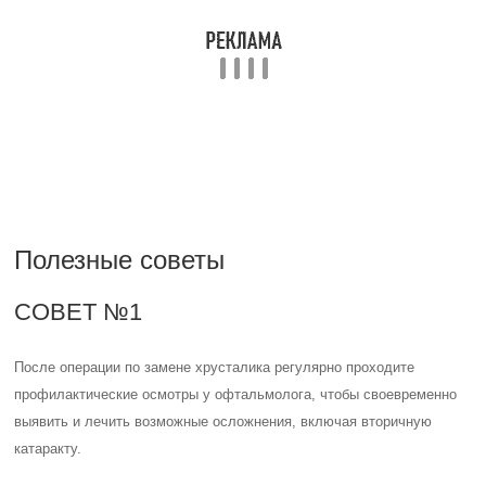
После операции по замене хрусталика регулярно проходите
профилактические осмотры у офтальмолога, чтобы своевременно
выявить и лечить возможные осложнения, включая вторичную
катаракту.
СОВЕТ №2
Поддерживайте здоровье глаз путем употребления питательных
веществ, включая антиоксиданты, которые могут помочь
предотвратить развитие вторичной катаракты.
СОВЕТ №3
Избегайте воздействия ультрафиолетовых лучей, носите
солнцезащитные очки и головные уборы, чтобы защитить глаза от
вредного воздействия солнечного излучения, что также может
помочь предотвратить развитие вторичной катаракты.