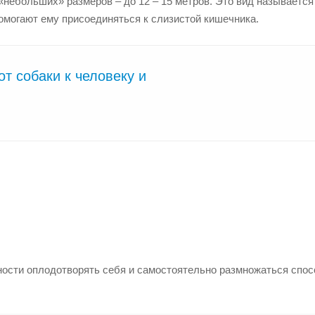
«небольших» размеров – до 12 – 15 метров. Это вид называется
омогают ему присоединяться к слизистой кишечника.
т собаки к человеку и
бности оплодотворять себя и самостоятельно размножаться спос