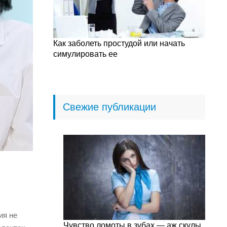
Как заболеть простудой или начать
симулировать ее
Свежие публикации
ия не
Чувство ломоты в зубах — аж скулы