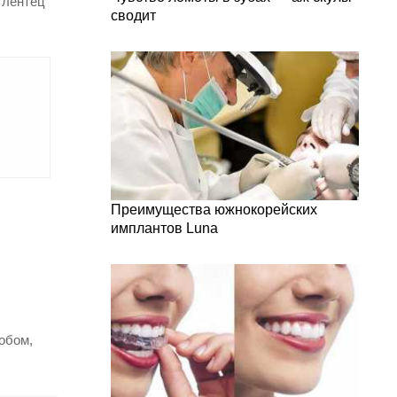
 лентец
сводит
Преимущества южнокорейских
имплантов Luna
обом,