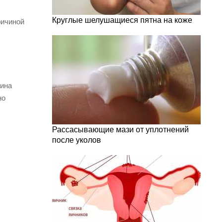
Круглые шелушащиеся пятна на коже
ричиной
лина
но
Рассасывающие мази от уплотнений
после уколов