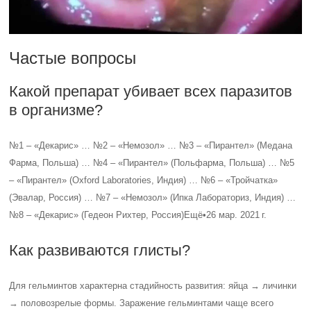
Частые вопросы
Какой препарат убивает всех паразитов
в организме?
№1 – «Декарис» … №2 – «Немозол» … №3 – «Пирантел» (Медана
Фарма, Польша) … №4 – «Пирантел» (Польфарма, Польша) … №5
– «Пирантел» (Oxford Laboratories, Индия) … №6 – «Тройчатка»
(Эвалар, Россия) … №7 – «Немозол» (Ипка Лабораториз, Индия) …
№8 – «Декарис» (Гедеон Рихтер, Россия)Ещё•26 мар. 2021 г.
Как развиваются глисты?
Для гельминтов характерна стадийность развития: яйца → личинки
→ половозрелые формы. Заражение гельминтами чаще всего