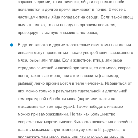
заражен червями, то их личинки, яйца и взрослые особи
появляются и долгое время выживают в почве. Вместе с
частицами почвы яйца попадают на овощи. Если такой овощ
вымыть плохо, то они попадут в организм носителя,
провоцируя глистную инвазию в человеке;
Вздутие живота и другие характерные симптомы появления
инвазии могут проявляться после употребления зараженного
мяса, рыбы или птицы. Если животное, птица или рыба
страдало глистной инвазией при жизни, то его мясо, скорее
всего, также заражено, при этом паразиты (например,
рыбный) легко приживаются в теле человека. Избавиться от
них можно только в результате тщательной и длительной
температурной обработки мяса (варки или жарки на
максимальных температурах). Также победить инвазию
можно при замораживании. Но так как большинство
современных морозильников бытового назначения способны
давать максимальную температуру около 8 градусов, то
продержать там мясо, рыбу или птицу нужно не меньше