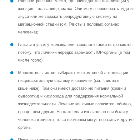
Распространенное место, где наблюдается локализация у
женщин – влагалище, матка. Они могут переползать туда из
ануса или же заражать репродуктивную систему на
миграционной стадии (см. Глисты в половых органах
человека);
Глисты в ушах у малыша или взрослого также встречаются
потому, что личинки нередко заражают ЛОР-органы (в том
числе горло);
Множество глистов выбирают местом своей локализации
пищеварительную систему и кишечник (см. Глисты в
кишечнике). Там они имеют достаточно питания (крови и
сыворотки) и кислорода для поддержания нормальной
жизнедеятельности. Лечение кишечных паразитов, обычно,
проще, чем других. Но даже если изначально они были у
человека в животе, то со временем могут поразить и другие
органы;
Признаки глистов в легких можно перепутать с