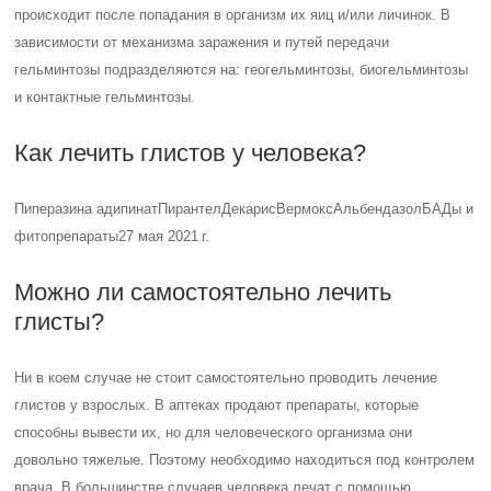
происходит после попадания в организм их яиц и/или личинок. В
зависимости от механизма заражения и путей передачи
гельминтозы подразделяются на: геогельминтозы, биогельминтозы
и контактные гельминтозы.
Как лечить глистов у человека?
Пиперазина адипинатПирантелДекарисВермоксАльбендазолБАДы и
фитопрепараты27 мая 2021 г.
Можно ли самостоятельно лечить
глисты?
Ни в коем случае не стоит самостоятельно проводить лечение
глистов у взрослых. В аптеках продают препараты, которые
способны вывести их, но для человеческого организма они
довольно тяжелые. Поэтому необходимо находиться под контролем
врача. В большинстве случаев человека лечат с помощью