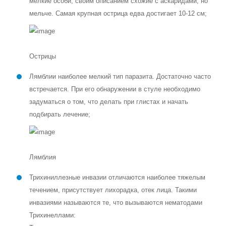
мелкие особи, своим описанием схожие с аскаридами, но
мельче. Самая крупная острица едва достигает 10-12 см;
Острицы
Лямблии наиболее мелкий тип паразита. Достаточно часто
встречается. При его обнаружении в стуле необходимо
задуматься о том, что делать при глистах и начать
подбирать лечение;
Лямблия
Трихиниллезные инвазии отличаются наиболее тяжелым
течением, присутствует лихорадка, отек лица. Такими
инвазиями называются те, что вызываются нематодами
Трихинеллами: