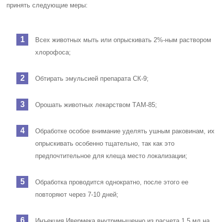
принять следующие меры:
Всех животных мыть или опрыскивать 2%-ным раствором
хлорофоса;
Обтирать эмульсией препарата СК-9;
Орошать животных лекарством ТАМ-85;
Обработке особое внимание уделять ушным раковинам, их
опрыскивать особенно тщательно, так как это
предпочтительное для клеща место локализации;
Обработка проводится однократно, после этого ее
повторяют через 7-10 дней;
Инъекция Ивермека внутримышечно из расчета 1,5 мл на