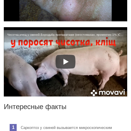
Чесотка,клещ у свиней.Бородьба припаратами (неостомазан, промектин 1%.)Свинарник.Свиноматки.
Интересные факты
Саркоптоз у свиней вызывается микроскопическим