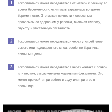
Токсоплазмоз может передаваться от матери к ребенку во
время беременности, если мать заразилась во время
беременности. Это может привести к серьезным
проблемам со здоровьем у ребенка, включая слепоту,
глухоту и умственную отсталость.
Токсоплазмоз может передаваться через употребление
сырого или недоваренного мяса, особенно баранины,
свинины и дичи.
Токсоплазмоз может передаваться через контакт с почвой
или песком, загрязненными кошачьими фекалиями. Это
может произойти при работе в саду или при игре в
песочнице.
Токсоплазма — паразит психики: как токсоплазмоз влияет на поведение человека