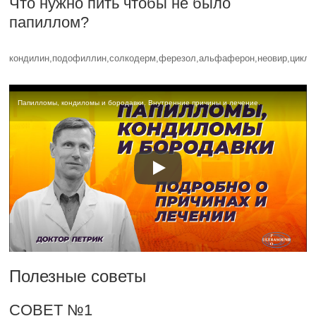
Что нужно пить чтобы не было
папиллом?
кондилин,подофиллин,солкодерм,ферезол,альфаферон,неовир,цикло
Папилломы, кондиломы и бородавки. Внутренние причины и лечение.
Полезные советы
СОВЕТ №1