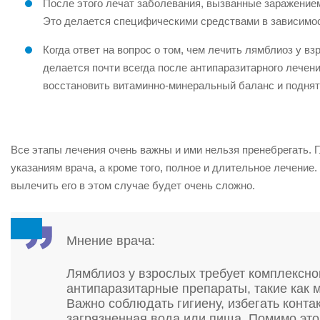
После этого лечат заболевания, вызванные заражением,
Это делается специфическими средствами в зависимос
Когда ответ на вопрос о том, чем лечить лямблиоз у вз
делается почти всегда после антипаразитарного лечен
восстановить витаминно-минеральный баланс и поднят
Все этапы лечения очень важны и ими нельзя пренебрегать. Г
указаниям врача, а кроме того, полное и длительное лечение
вылечить его в этом случае будет очень сложно.
Мнение врача:
Лямблиоз у взрослых требует комплексно
антипаразитарные препараты, такие как 
Важно соблюдать гигиену, избегать конта
загрязненная вода или пища. Помимо это