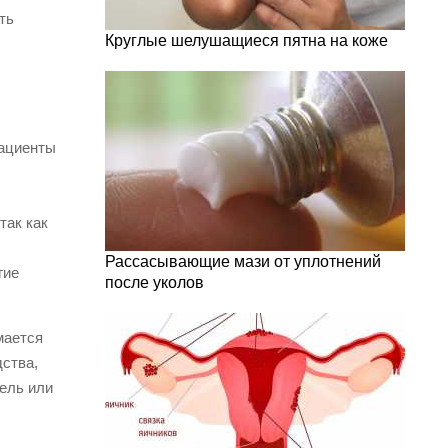
ть
Круглые шелушащиеся пятна на коже
пациенты
так как
Рассасывающие мази от уплотнений
гие
после уколов
мается
ства,
гель или