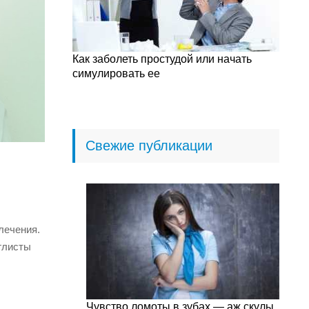
Как заболеть простудой или начать
симулировать ее
Свежие публикации
лечения.
глисты
Чувство ломоты в зубах — аж скулы