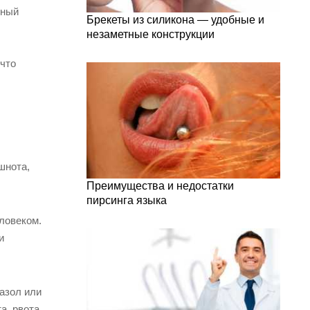
нный
Брекеты из силикона — удобные и
незаметные конструкции
 что
шнота,
Преимущества и недостатки
пирсинга языка
ловеком.
и
азол или
а, рвота