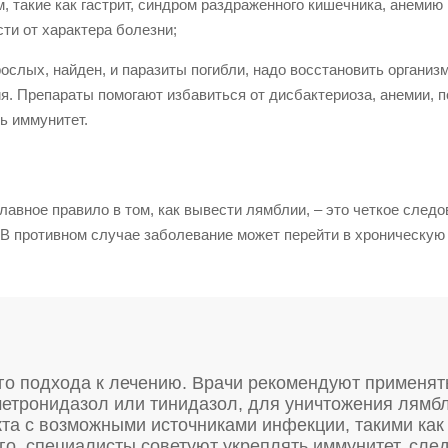
 такие как гастрит, синдром раздраженного кишечника, анемию и
ти от характера болезни;
рослых, найден, и паразиты погибли, надо восстановить организм
ия. Препараты помогают избавиться от дисбактериоза, анемии, 
ь иммунитет.
лавное правило в том, как вывести лямблии, – это четкое следо
. В противном случае заболевание может перейти в хроническую
го подхода к лечению. Врачи рекомендуют применят
метронидазол или тинидазол, для уничтожения лямб
кта с возможными источниками инфекции, такими как
го, специалисты советуют укреплять иммунитет, сле