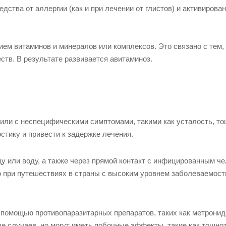
дства от аллергии (как и при лечении от глистов) и активирова
ием витаминов и минералов или комплексов. Это связано с тем,
тв. В результате развивается авитаминоз.
или с неспецифическими симптомами, такими как усталость, то
стику и привести к задержке лечения.
 или воду, а также через прямой контакт с инфицированным че
о при путешествиях в страны с высоким уровнем заболеваемост
 помощью противопаразитарных препаратов, таких как метронид
 случаев, но могут иметь побочные эффекты, такие как тошнот