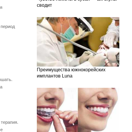
сводит
ся
 период
Преимущества южнокорейских
имплантов Luna
ышать.
на
 терапия.
ые