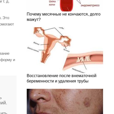
 т. д.
Почему месячные не кончаются, долго
. Это
мажут?
помогают
вание
 форму и
Восстановление после внематочной
беременности и удаления трубы
ь
лий.
дить