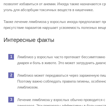
позволят избавиться от анемии. Иногда также назначаются сре
уголь для абсорбции токсичных веществ в кишечнике.
Также лечение лямблиоза у взрослых иногда предполагает пр
присутствие паразитов нарушает усвояемость полезных вещес
Интересные факты
Лямблиоз у взрослых часто протекает бессимптомно 
диарея и боль в животе. Это может затруднить диагно
Лямблиоз может передаваться через зараженную пищу
Поэтому важно соблюдать правила гигиены, особенн
лямблиозом.
Лечение лямблиоза у взрослых обычно проводится с
тинидазол. Эти препараты эффективны в большинстве