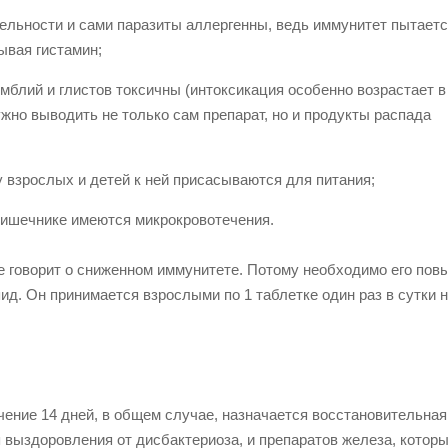
тельности и сами паразиты аллергенны, ведь иммунитет пытает
ывая гистамин;
мблий и глистов токсичны (интоксикация особенно возрастает в
жно выводить не только сам препарат, но и продукты распада
у взрослых и детей к ней присасываются для питания;
кишечнике имеются микрокровотечения.
бе говорит о сниженном иммунитете. Потому необходимо его пов
ид. Он принимается взрослыми по 1 таблетке один раз в сутки 
чение 14 дней, в общем случае, назначается восстановительная
 выздоровления от дисбактериоза, и препаратов железа, котор