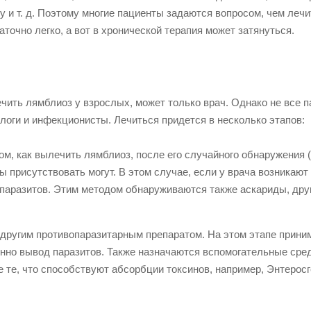
у и т. д. Поэтому многие пациенты задаются вопросом, чем лечи
очно легко, а вот в хронической терапия может затянуться.
ечить лямблиоз у взрослых, может только врач. Однако не все 
логи и инфекционисты. Лечиться придется в несколько этапов:
ом, как вылечить лямблиоз, после его случайного обнаружения (
 присутствовать могут. В этом случае, если у врача возникают
а паразитов. Этим методом обнаруживаются также аскариды, дру
другим противопаразитарным препаратом. На этом этапе прини
нно вывод паразитов. Также назначаются вспомогательные сред
е те, что способствуют абсорбции токсинов, например, Энтерос