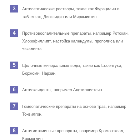
Антисептические растворы, такие как Фурацилин в
таблетках, Диоксидин или Мирамистин.
Противовоспалительные препараты, например Ротокан,
Хлорофиллипт, настойка календулы, прополиса или
эвкалипта.
Щелочные минеральные воды, такие как Ессентуки,
Боржоми, Нарзан.
Антиоксиданты, например Ацетилцистеин.
Гомеопатические препараты на основе трав, например
Тонзилгон.
Антигистаминные препараты, например Кромогексал,
Кромоглин.