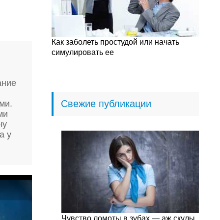
Как заболеть простудой или начать
симулировать ее
ание
Свежие публикации
ми.
ми
чу
а у
Чувство ломоты в зубах — аж скулы