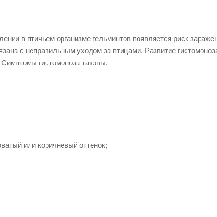
влении в птичьем организме гельминтов появляется риск зараже
вязана с неправильным уходом за птицами. Развитие гистомоноз
. Симптомы гистомоноза таковы:
оватый или коричневый оттенок;