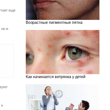
стоит еще
Возрастные пигментные пятна
 но и
Как начинается ветрянка у детей
твуют
 к