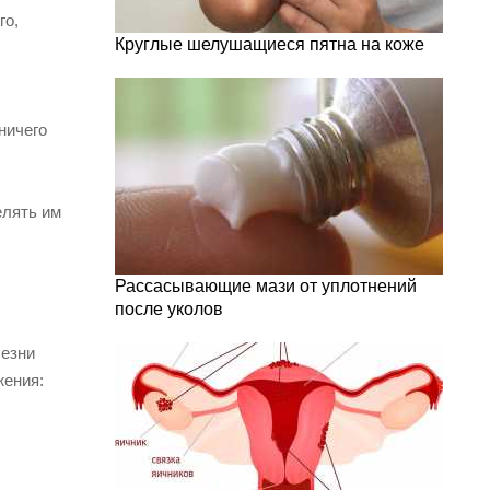
го,
Круглые шелушащиеся пятна на коже
ничего
елять им
Рассасывающие мази от уплотнений
после уколов
лезни
жения: