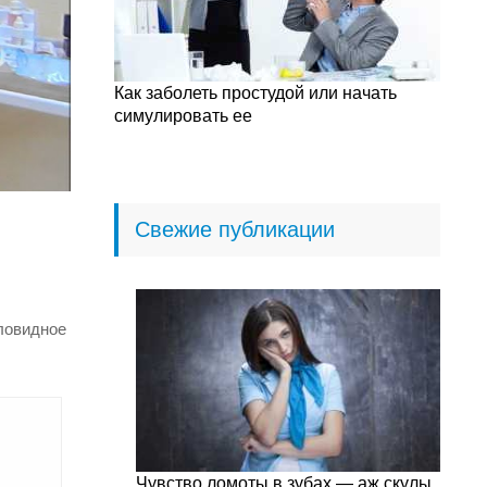
Как заболеть простудой или начать
симулировать ее
Свежие публикации
кловидное
Чувство ломоты в зубах — аж скулы