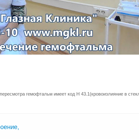
 пересмотра гемофтальм имеет код
Н 43.1
(кровоизлияние в сте
роение,