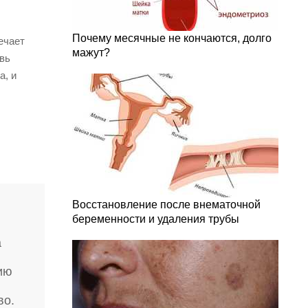
Почему месячные не кончаются, долго
ечает
мажут?
овь
а, и
Восстановление после внематочной
беременности и удаления трубы
а
ию
во.