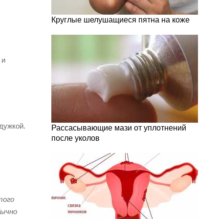
Круглые шелушащиеся пятна на коже
 и
дужкой.
Рассасывающие мази от уплотнений
после уколов
того
бычно