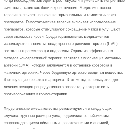
когда необходимо замедлить рост опухоли и уменьшить неприятные
симптомы, такие как боли и кровотечения. Медикаментозная
терапия включает назначение гормональных и гемостатических
препаратов. Гемостатическая терапия включает использование
препаратов, которые стимулируют сокращение матки и улучшают
свертываемость крови. Среди гормональных медикаментов
используются агонисты гонадотропного рилизинг-гормона (ГнРГ),
гестагены (прогестерон) и андрогены. Одним из эффективных
методов консервативной терапии является эмболизация маточных
артерий (ЭМА), которая заключается в остановке кровотока в
маточных артериях. Через бедренную артерию вводятся вещества,
блокирующие кровоток в артериях. Этот метод используется для
лечения женщин репродуктивного возраста, у которых есть
противопоказания к гормонотерапии.
Хирургические вмешательства рекомендуются в следующих
случаях: крупные размеры узла, подслизистые лейомиомы,
сопровождающиеся обильными кровотечениями и анемией,