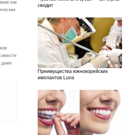
акие как
сводит
ических
иков
исимости
, даже
Преимущества южнокорейских
имплантов Luna