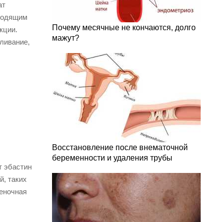
ат
сходящим
Почему месячные не кончаются, долго
кции.
мажут?
мливание,
Восстановление после внематочной
беременности и удаления трубы
т эбастин
й, таких
ченочная