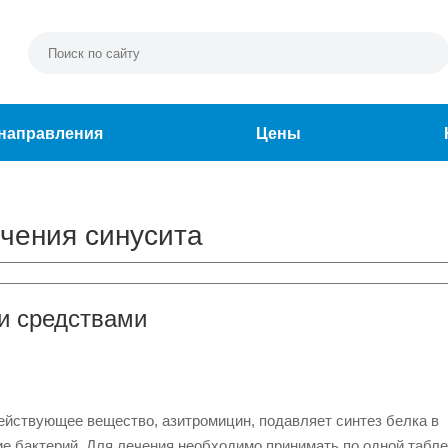
направления
Цены
чения синусита
и средствами
действующее вещество, азитромицин, подавляет синтез белка в
ие бактерий. Для лечения необходимо принимать по одной табле