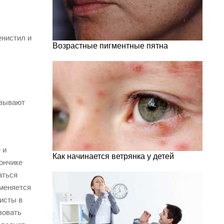
енистил и
Возрастные пигментные пятна
ызывают
 и
Как начинается ветрянка у детей
ончике
аться
именяется
кисты в
зовать