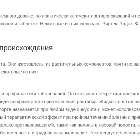
немного дороже, но практически не имеют противопоказаний и не
ропов и таблеток. Некоторые из них включают Зиртек, Зодак, Ф
 происхождения
а. Они изготовлены из растительных компонентов, почти не в
екоторые из них:
 и профилактики заболеваний. Он оказывает секретолитическое
виде лиофизита для приготовления раствора. Жидкость во флак
форте назначается при любом виде синусита и может использов
ный терапевтический эффект при гнойном течении болезни и пр
колько противопоказаний, таких как полипы в носовой полости, 
, беременность и грудное вскармливание. Рекомендуется исполь