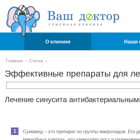
О клинике
Наши 
Главная
›
Статьи
›
Эффективные препараты для ле
Лечение синусита антибактериальным
Сумамед – это препарат из группы макролидов. Его 
микробных клетках, что замедляет рост и размножен