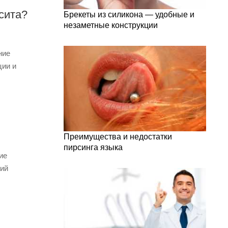
сита?
Брекеты из силикона — удобные и
незаметные конструкции
ние
ции и
Преимущества и недостатки
пирсинга языка
ие
щий