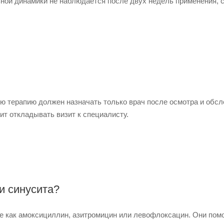
льной динамики не наблюдается после двух недель применения, 
ую терапию должен назначать только врач после осмотра и обс
ит откладывать визит к специалисту.
и синусита?
ие как амоксициллин, азитромицин или левофлоксацин. Они пом