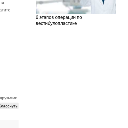
ля
атите
6 этапов операции по
вестибулопластике
друзьями:
Класснуть