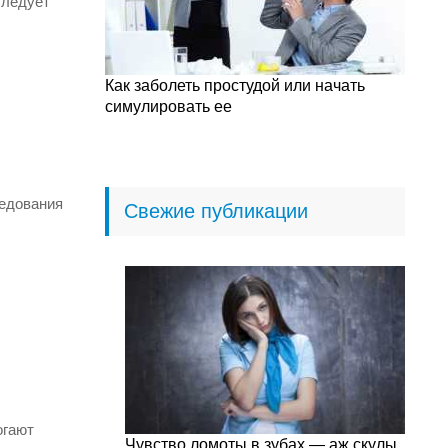
следует
Как заболеть простудой или начать
симулировать ее
ледования
Свежие публикации
огают
Чувство ломоты в зубах — аж скулы