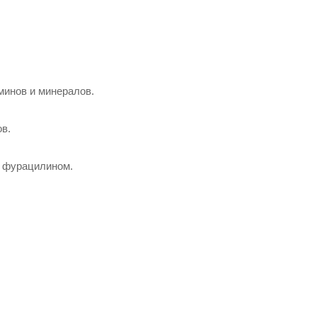
минов и минералов.
в.
и фурацилином.