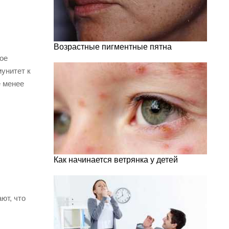
Возрастные пигментные пятна
ное
мунитет к
е менее
Как начинается ветрянка у детей
ют, что