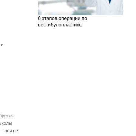
6 этапов операции по
вестибулопластике
 и
буется
 уколы
— они не