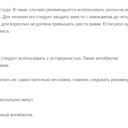
студе. В таких случаях рекомендуется использовать уколы на о
. Для лечения его следует вводить вместе с новокаином до чет
ка для взрослых не должна превышать шести грамм. Если укол н
веса.
следует использовать с осторожностью. Также антибиотик
ания.
елать их самостоятельно несложно, главное следовать рекоме
нескольких минут.
нный антибиотик.