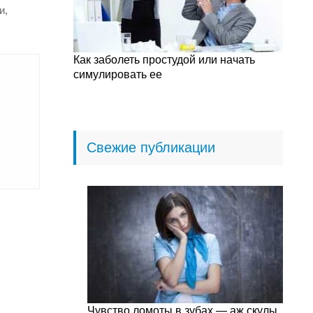
и,
Как заболеть простудой или начать
симулировать ее
Свежие публикации
Чувство ломоты в зубах — аж скулы