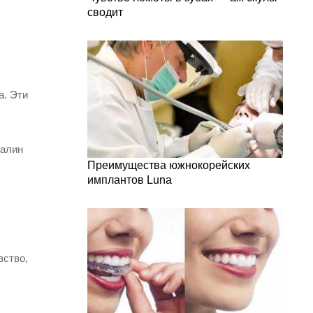
сводит
а. Эти
далин
Преимущества южнокорейских
имплантов Luna
вство,