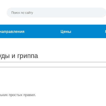
направления
Цены
уды и гриппа
льких простых правил.