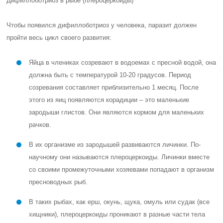
Дифиллоботриоз в рыбе (плероцеркоиды)
Чтобы появился дифиллоботриоз у человека, паразит должен
пройти весь цикл своего развития:
Яйца в члениках созревают в водоемах с пресной водой, она
должна быть с температурой 10-20 градусов. Период
созревания составляет приблизительно 1 месяц. После
этого из яиц появляются корадиции – это маленькие
зародыши глистов. Они являются кормом для маленьких
рачков.
В их организме из зародышей развиваются личинки. По-
научному они называются плероцеркоиды. Личинки вместе
со своими промежуточными хозяевами попадают в организм
пресноводных рыб.
В таких рыбах, как ерш, окунь, щука, омуль или судак (все
хищники), плероцеркоиды проникают в разные части тела