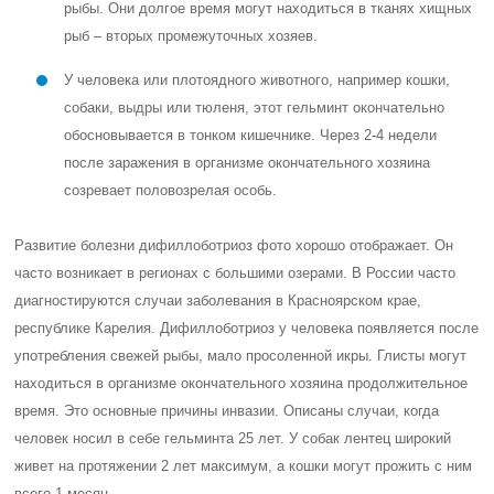
рыбы. Они долгое время могут находиться в тканях хищных
рыб – вторых промежуточных хозяев.
У человека или плотоядного животного, например кошки,
собаки, выдры или тюленя, этот гельминт окончательно
обосновывается в тонком кишечнике. Через 2-4 недели
после заражения в организме окончательного хозяина
созревает половозрелая особь.
Развитие болезни дифиллоботриоз фото хорошо отображает. Он
часто возникает в регионах с большими озерами. В России часто
диагностируются случаи заболевания в Красноярском крае,
республике Карелия. Дифиллоботриоз у человека появляется после
употребления свежей рыбы, мало просоленной икры. Глисты могут
находиться в организме окончательного хозяина продолжительное
время. Это основные причины инвазии. Описаны случаи, когда
человек носил в себе гельминта 25 лет. У собак лентец широкий
живет на протяжении 2 лет максимум, а кошки могут прожить с ним
всего 1 месяц.