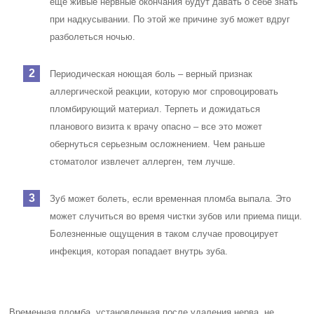
еще живые нервные окончания будут давать о себе знать
при надкусывании. По этой же причине зуб может вдруг
разболеться ночью.
Периодическая ноющая боль – верный признак
аллергической реакции, которую мог спровоцировать
пломбирующий материал. Терпеть и дожидаться
планового визита к врачу опасно – все это может
обернуться серьезным осложнением. Чем раньше
стоматолог извлечет аллерген, тем лучше.
Зуб может болеть, если временная пломба выпала. Это
может случиться во время чистки зубов или приема пищи.
Болезненные ощущения в таком случае провоцирует
инфекция, которая попадает внутрь зуба.
Временная пломба, установленная после удаления нерва, не