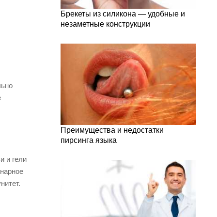
Брекеты из силикона — удобные и
незаметные конструкции
льно
е
Преимущества и недостатки
пирсинга языка
и и гели
онарное
нитет.