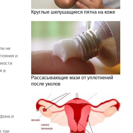
Круглые шелушащиеся пятна на коже
ли не
тояния и
нности
я в
Рассасывающие мази от уплотнений
после уколов
фона и
в три