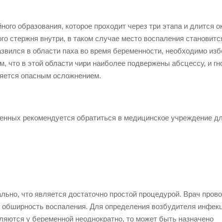
ого образования, которое проходит через три этапа и длится о
го стержня внутри, в таком случае место воспаления становитс
звился в области паха во время беременности, необходимо изб
м, что в этой области чири наиболее подвержены абсцессу, и г
ляется опасным осложнением.
енных рекомендуется обратиться в медицинское учреждение д
льно, что является достаточно простой процедурой. Врач пров
 и обширность воспаления. Для определения возбудителя инфек
ляются у беременной неоднократно, то может быть назначено