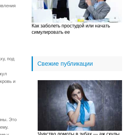
явления
Как заболеть простудой или начать
симулировать ее
ху, под
Свежие публикации
нкул
кровь и
ины. Это
ему.
Чувство ломоты в зубах — аж скулы
ие у