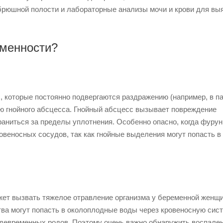
брюшной полости и лабораторные анализы мочи и крови для вы
еменности?
 которые постоянно подвергаются раздражению (например, в па
ию гнойного абсцесса. Гнойный абсцесс вызывает повреждение
траниться за пределы уплотнения. Особенно опасно, когда фуру
овеносных сосудов, так как гнойные выделения могут попасть в 
ожет вызвать тяжелое отравление организма у беременной женщ
тва могут попасть в околоплодные воды через кровеносную сист
ждевременных родов. Поэтому очень важно обнаружить воспален