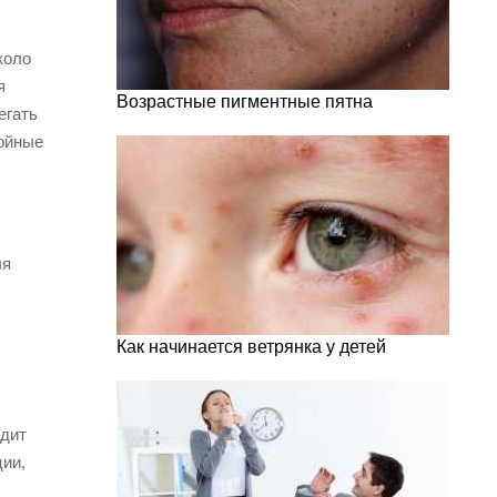
коло
я
Возрастные пигментные пятна
егать
нойные
ля
Как начинается ветрянка у детей
одит
ции,