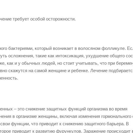
чение требует особой осторожности.
ного бактериями, который возникает в волосяном фолликуле. Ес
уть осложнения, такие как интоксикация, ухудшение общего сос
, как и у обычных людей, но стоит учитывать, что при береме
вно скажутся на самой женщине и ребенке. Лечение подбираетс
менность.
менных – это снижение защитных функций организма во время
нения в организме женщины, включая изменения гормонального 
свои функции, что приводит к снижению защитного барьера. В
торое приводит к развитию фурункулов. Заражение происходит 