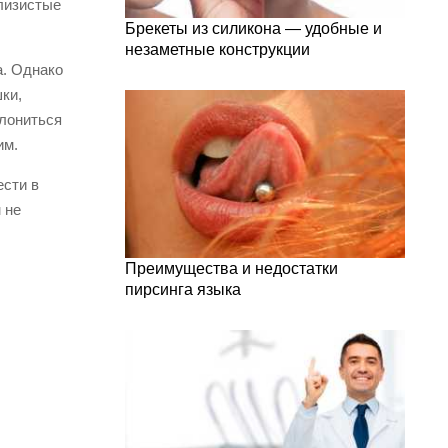
слизистые
Брекеты из силикона — удобные и
незаметные конструкции
а. Однако
ки,
клониться
им.
ести в
 не
Преимущества и недостатки
пирсинга языка