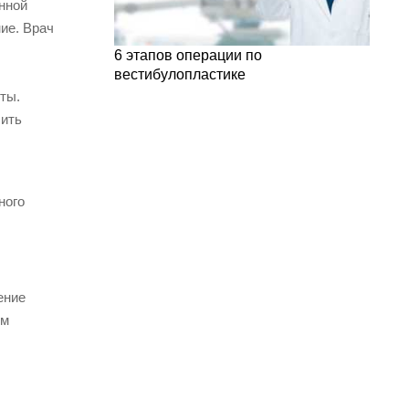
нной
ие. Врач
6 этапов операции по
вестибулопластике
ты.
чить
ного
ение
ем