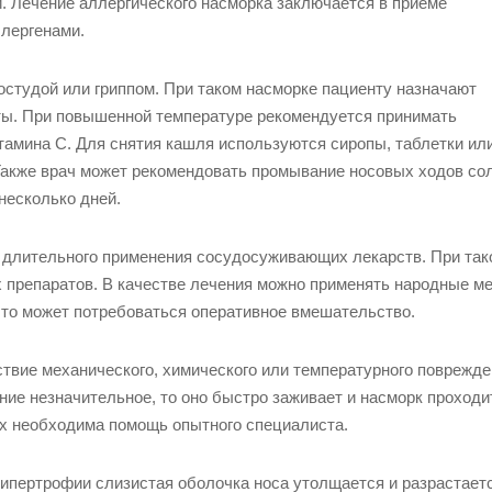
. Лечение аллергического насморка заключается в приеме
ллергенами.
остудой или гриппом. При таком насморке пациенту назначают
ты. При повышенной температуре рекомендуется принимать
амина С. Для снятия кашля используются сиропы, таблетки ил
. Также врач может рекомендовать промывание носовых ходов с
несколько дней.
е длительного применения сосудосуживающих лекарств. При так
х препаратов. В качестве лечения можно применять народные м
, то может потребоваться оперативное вмешательство.
ствие механического, химического или температурного поврежд
ние незначительное, то оно быстро заживает и насморк проходи
х необходима помощь опытного специалиста.
гипертрофии слизистая оболочка носа утолщается и разрастаетс