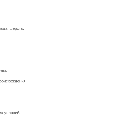
ьца, шерсть.
уды.
происхождения.
их условий.