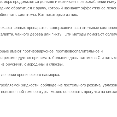
насморк продолжается дольше и возникает при ослаблении имму
одимо обратиться к врачу, который назначит эффективное лечен
облегчить симптомы. Вот некоторые из них:
лекарственных препаратов, содержащих растительные компонен
алипта, чайного дерева или пихты. Эти методы помогают облег
торые имеют противовирусное, противовоспалительное и
я рекомендуется принимать большие дозы витамина С и пить м
и из брусники, смородины и клюквы.
 лечении хронического насморка.
требляемой жидкости, соблюдение постельного режима, увлажн
ет повышенной температуры, можно совершать прогулки на свеж