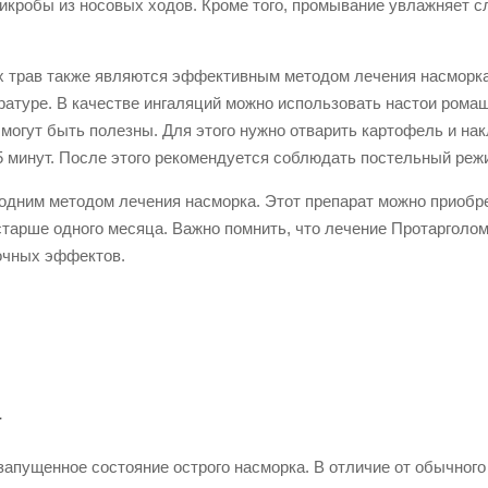
икробы из носовых ходов. Кроме того, промывание увлажняет 
х трав также являются эффективным методом лечения насморк
атуре. В качестве ингаляций можно использовать настои ромаш
могут быть полезны. Для этого нужно отварить картофель и на
5 минут. После этого рекомендуется соблюдать постельный реж
 одним методом лечения насморка. Этот препарат можно приобр
старше одного месяца. Важно помнить, что лечение Протарголом
очных эффектов.
а
апущенное состояние острого насморка. В отличие от обычного