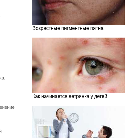
т
Возрастные пигментные пятна
ка,
Как начинается ветрянка у детей
менение
й