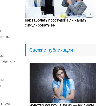
Как заболеть простудой или начать
симулировать ее
и
олевым
Свежие публикации
ом
етоды или
ения
т
я, что
Чувство ломоты в зубах — аж скулы