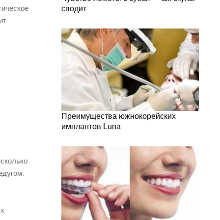
гическое
сводит
ит
Преимущества южнокорейских
имплантов Luna
есколько
едугом.
ых