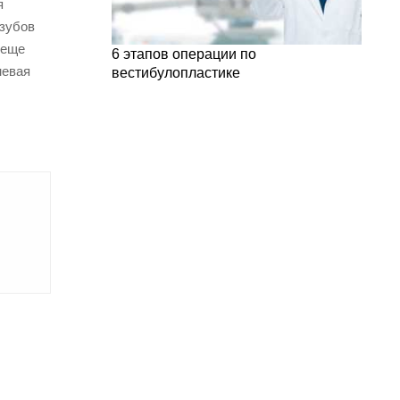
я
 зубов
 еще
6 этапов операции по
невая
вестибулопластике