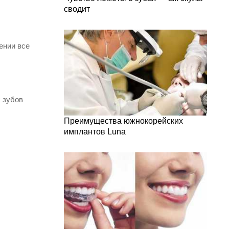
сводит
ении все
х зубов
Преимущества южнокорейских
имплантов Luna