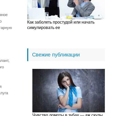
мное
о
Как заболеть простудой или начать
нтарную
симулировать ее
Свежие публикации
лант,
го
я
слуга
Чувство ломоты в зубах — аж скулы