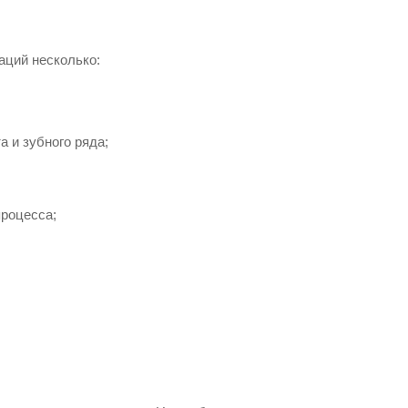
аций несколько:
 и зубного ряда;
процесса;