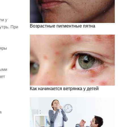
ли у
Возрастные пигментные пятна
утрь. При
ляры
ными
яет
Как начинается ветрянка у детей
а