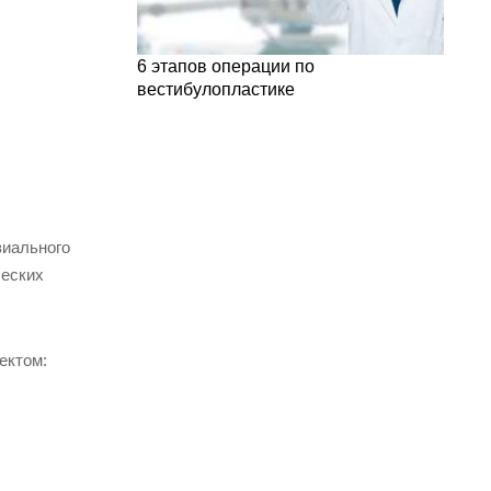
6 этапов операции по
вестибулопластике
зиального
ческих
ектом: