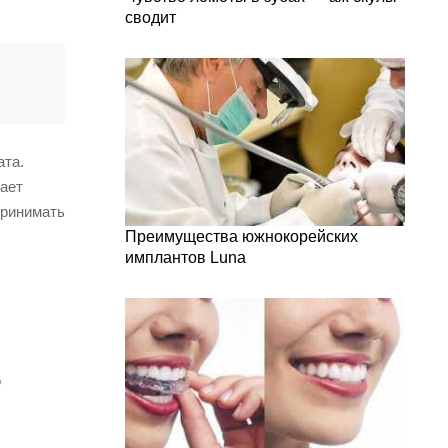
сводит
ата.
мает
принимать
Преимущества южнокорейских
имплантов Luna
о