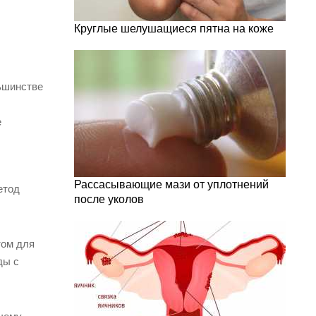
Круглые шелушащиеся пятна на коже
льшинстве
е
Рассасывающие мази от уплотнений
етод
после уколов
том для
ды с