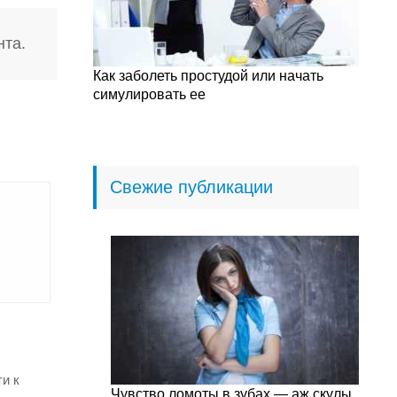
нта.
Как заболеть простудой или начать
симулировать ее
Свежие публикации
и к
Чувство ломоты в зубах — аж скулы