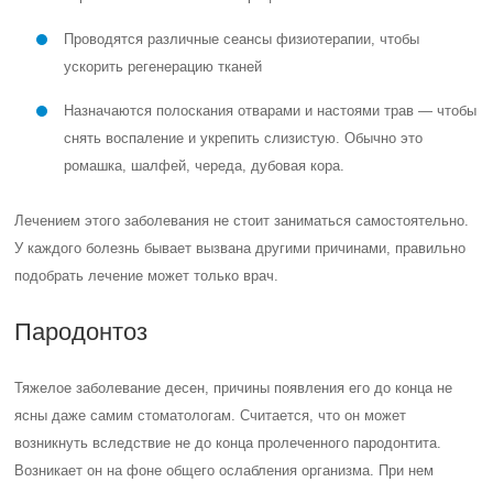
Причины возникновения пародонтоза необязательно могут быть
связаны с недостаточной гигиеной полости рта. Это могут быть
обстоятельства, относящиеся к здоровью человека в целом. Чаще
всего это заболевание возникает при ослабленном иммунитете.
Спровоцировать его могут также
Болезни эндокринной системы
Проблемы в сердечно-сосудистой системе
Аллергия на медицинские препараты
Расстройства пищеварения и болезни желудочно-кишечного
тракта
Наследственный фактор — если это заболевание было у
ближайших родственников, оно может возникнуть и у вас.
Признаки заболевания