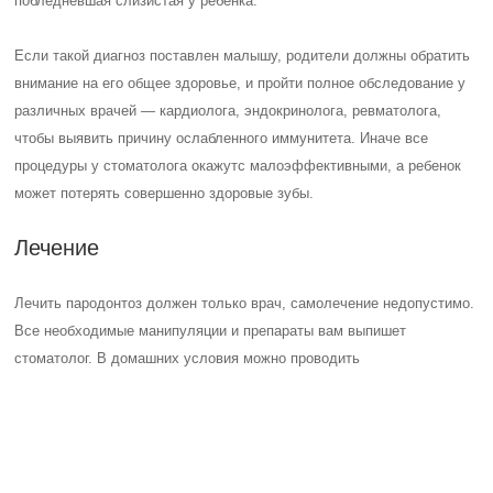
Массаж десен — он поможет восстановить нормальный
кровоток. Врач покажет, как правильно его делать, чтобы не
навредить ослабленным зубам
Прием витаминов — дополнительное питание тканям
изнутри
Полоскания отварами трав
Также будет необходимо пролечить кариозные зубы, чтобы не
допустить развития инфекции.
Потребуется и физиотерапия, чтобы ускорить восстановительные
процессы
Возможно будет необходимо хирургическое вмешательство, чтобы
зубы в костной ткани были более устойчивыми.