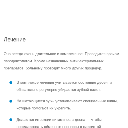
Лечением этого заболевания не стоит заниматься самостоятельно.
У каждого болезнь бывает вызвана другими причинами, правильно
подобрать лечение может только врач.
Пародонтоз
Тяжелое заболевание десен, причины появления его до конца не
ясны даже самим стоматологам. Считается, что он может
возникнуть вследствие не до конца пролеченного пародонтита.
Возникает он на фоне общего ослабления организма. При нем
воспалительные процессы происходят уже в глубоких тканях
десны. Связки перестают нормально работать, зуб плохо
сцепляется с десной, расшатывается и выпадает. При этом он
может быть абсолютно здоровым. В процессе разрушается костная
ткань. Но десневых карманов и кровоточивости десен нет.
Причины