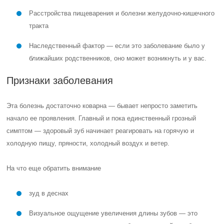
При появлении этих признаков надо срочно обращаться к
стоматологу, чтобы попытаться спасти зубы или хотя бы ввести
болезнь в состояние ремиссии. В случае рецидивов все
проводимые процедуры нужно будет повторять.
К сожалению, обе эти болезни десен случаются и у детей. У них
оно также протекает, как и у взрослых, но дети могут поначалу
скрывать первые симптомы начинающегося пародонтоза. В таком
случае сигналом для родителей может послужить внезапно
побледневшая слизистая у ребенка.
Если такой диагноз поставлен малышу, родители должны обратить
внимание на его общее здоровье, и пройти полное обследование у
различных врачей — кардиолога, эндокринолога, ревматолога,
чтобы выявить причину ослабленного иммунитета. Иначе все
процедуры у стоматолога окажутс малоэффективными, а ребенок
может потерять совершенно здоровые зубы.