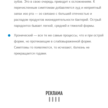
пародонтологом. Кроме назначенных антибактериальных
препаратов, больному проводят много других процедур.
В комплексе лечения учитывается состояние десен, и
обязательно регулярно убирается зубной налет.
На шатающиеся зубы устанавливают специальные шины,
которые помогают их укрепить.
Делаются инъекции витаминов в десна — чтобы
нормализовать обменные процессы в слизистой
Проводятся различные сеансы физиотерапии, чтобы
ускорить регенерацию тканей
Назначаются полоскания отварами и настоями трав — чтобы
снять воспаление и укрепить слизистую. Обычно это
ромашка, шалфей, череда, дубовая кора.