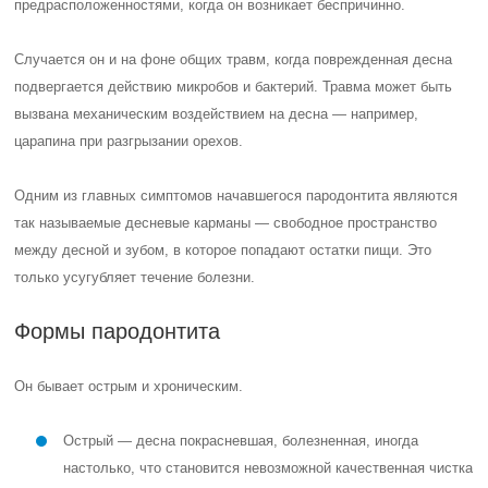
Он бывает острым и хроническим.
Острый — десна покрасневшая, болезненная, иногда
настолько, что становится невозможной качественная чистка
зубов. Это в свою очередь приводит к осложнениям. К
перечисленным симптомам добавляется зуд и неприятный
запах изо рта — эо связано с большей отечностью и
распадом продуктов жизнедеятельности бактерий. Острый
пародонтоз бывает легкой, средней и тяжелой формы.
Хронический — все те же самые процессы, что и при острой
форме, но протекающие в слабовыраженной форме.
Симптомы то появляются, то исчезают, болезнь не
прекращается годами.
Лечение
Оно всегда очень длительное и комплексное. Проводится врачом-