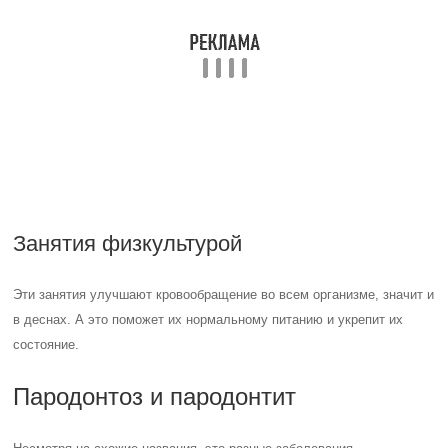
состояние.
Пародонтоз и пародонтит
Несмотря на схожие названия, это разные заболевания.
Пародонтит
Воспалительное заболевание тканей десны. При нем идет
постоянное разрастание этих явлений приводит к ослаблению
околозубного пространства. Десна сильно кровоточит, в
дальнейшем могут появиться и гнойные выделения из десен.
Причины
Причины заболевания могут быть разными. Среди наиболее часто
встречающихся — недолеченный гингивит, плохая гигиена полости