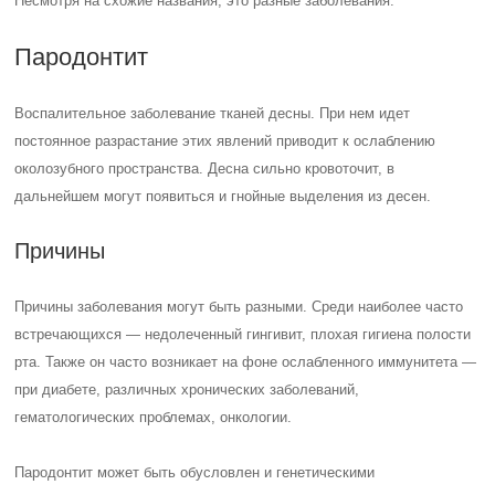
рта. Также он часто возникает на фоне ослабленного иммунитета —
при диабете, различных хронических заболеваний,
гематологических проблемах, онкологии.
Пародонтит может быть обусловлен и генетическими
предрасположенностями, когда он возникает беспричинно.
Случается он и на фоне общих травм, когда поврежденная десна
подвергается действию микробов и бактерий. Травма может быть
вызвана механическим воздействием на десна — например,
царапина при разгрызании орехов.
Одним из главных симптомов начавшегося пародонтита являются
так называемые десневые карманы — свободное пространство
между десной и зубом, в которое попадают остатки пищи. Это
только усугубляет течение болезни.
Формы пародонтита