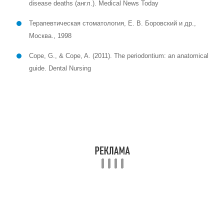
пародонтит, гингивит, периодонтит, стоматит и афтозный стоматит.
Какие симптомы сопровождают болезни
десен?
Симптомы болезней десен могут включать воспаление,
кровоточивость, отечность, зуд, болезненность, образование язв и
десневой карман.
Каковы основные причины развития
болезней десен?
Основными причинами развития болезней десен являются
неправильная гигиена полости рта, курение, стресс, неправильное
питание, гормональные изменения и генетическая
предрасположенность.