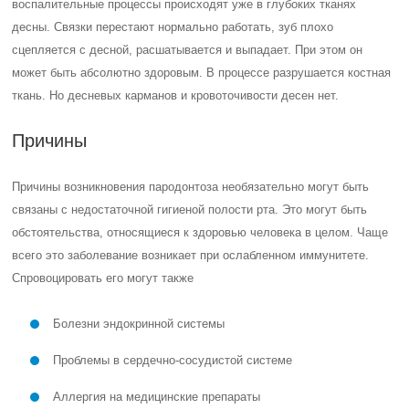
Эта болезнь достаточно коварна — бывает непросто заметить
начало ее проявления. Главный и пока единственный грозный
симптом — здоровый зуб начинает реагировать на горячую и
холодную пищу, пряности, холодный воздух и ветер.
На что еще обратить внимание
зуд в деснах
Визуальное ощущение увеличения длины зубов — это
значит, что десна опустились, обнажается шейка зуба
бледнеет слизистая полости рта
появляется неприятный запах
зубы начинают шататься, у их основания образуются
отложения, которые не получается счистить обычной
домашней чисткой