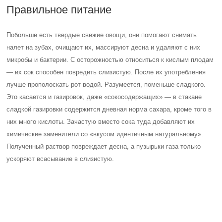
Правильное питание
Побольше есть твердые свежие овощи, они помогают снимать
налет на зубах, очищают их, массируют десна и удаляют с них
микробы и бактерии. С осторожностью относиться к кислым плодам
— их сок способен повредить слизистую. После их употребления
лучше прополоскать рот водой. Разумеется, поменьше сладкого.
Это касается и газировок, даже «сокосодержащих» — в стакане
сладкой газировки содержится дневная норма сахара, кроме того в
них много кислоты. Зачастую вместо сока туда добавляют их
химические заменители со «вкусом идентичным натуральному».
Полученный раствор повреждает десна, а пузырьки газа только
ускоряют всасывание в слизистую.
Занятия физкультурой
Эти занятия улучшают кровообращение во всем организме, значит и
в деснах. А это поможет их нормальному питанию и укрепит их