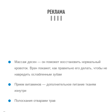
Профилактика
Помимо общих правил гигиены, также следует обратить внимание
на питание — нужно употреблять много жестких фруктов. При их
пережевывании происходит массаж тканей десны.
Используемые источники:
Catharine Paddock PhD. Gum disease associated with kidney
disease deaths (англ.). Medical News Today
Терапевтическая стоматология, Е. В. Боровский и др.,
Москва., 1998
Cope, G., & Cope, A. (2011). The periodontium: an anatomical
guide. Dental Nursing