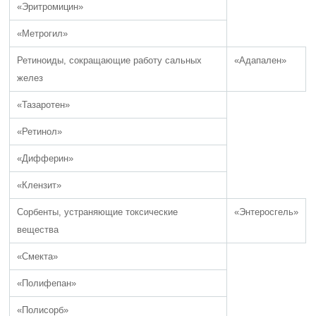
«Эритромицин»
«Метрогил»
Ретиноиды, сокращающие работу сальных
«Адапален»
желез
«Тазаротен»
«Ретинол»
«Дифферин»
«Клензит»
Сорбенты, устраняющие токсические
«Энтеросгель»
вещества
«Смекта»
«Полифепан»
«Полисорб»