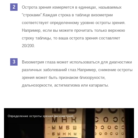
Острота зрения измеряется в единицах, называемых
“строками”.
Каждая строка в таблице визометрии
соответствует определенному уровню остроты зрения.
Например, если вы можете прочитать только верхнюю
строку таблицы, то ваша острота зрения составляет
20/200.
Визометрия глаза может использоваться для диагностики
различных заболеваний глаз.
Например, снижение остроты
зрения может быть признаком близорукости,
дальнозоркости, астигматизма или катаракты.
Определение остроты зрения (визометрия)