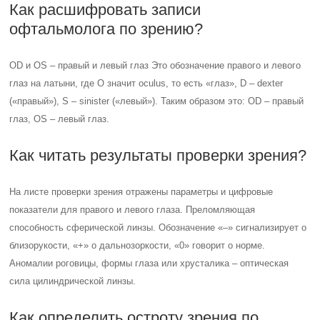
Как расшифровать записи
офтальмолога по зрению?
OD и OS – правый и левый глаз Это обозначение правого и левого
глаз на латыни, где O значит oculus, то есть «глаз», D – dexter
(«правый»), S – sinister («левый»). Таким образом это: OD – правый
глаз, OS – левый глаз.
Как читать результаты проверки зрения?
На листе проверки зрения отражены параметры и цифровые
показатели для правого и левого глаза. Преломляющая
способность сферической линзы. Обозначение «–» сигнализирует о
близорукости, «+» о дальнозоркости, «0» говорит о норме.
Аномалии роговицы, формы глаза или хрусталика – оптическая
сила цилиндрической линзы.
Как определить остроту зрения по