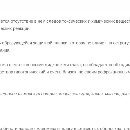
тся отсутствие в нем следов токсических и химических вещест
еских реакций.
образующейся защитной пленки, которая не влияет на остроту
ания.
схожа с естественными жидкостями глаза, он обладает необходи
раствор гипотонический и очень близок по своим рефракционны
тание из молекул натрия, хлора, кальция, калия, магния, ра
обности надолго удерживать влагу в слизистых оболочках глаз