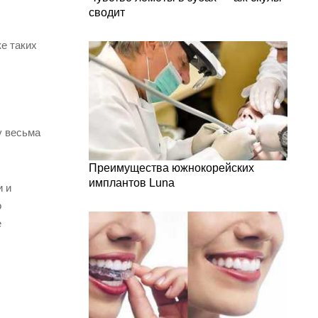
сводит
ке таких
у весьма
Преимущества южнокорейских
имплантов Luna
и и
о
е