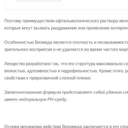
Поэтому преимуществом офтальмологического раствора являе
которые могут вызвать раздражение или проявление аллергич
Особенностью Визмеда является плотность и несмываемость 
зрительного восприятия и не удаляется во время частого морг
Лекарство разработано так, что его структура максимально 
вязкостью, адгезивностью и гидрофильностью. Кроме этого, 
свойствам к прероговичной слезной пленке.
Запатентованная формула представляет собой удачное соче
имеет нейтральную РН-среду.
Основа механизма действия Визомеда заключается в его спос