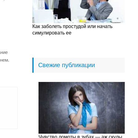
Как заболеть простудой или начать
симулировать ее
ание
нем.
Свежие публикации
Чувство ломоты в зубах — аж скулы