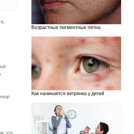
в,
Возрастные пигментные пятна
мой
м
Как начинается ветрянка у детей
створ
а, что