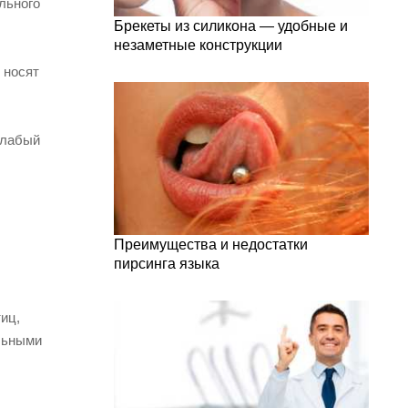
льного
Брекеты из силикона — удобные и
незаметные конструкции
 носят
слабый
Преимущества и недостатки
пирсинга языка
иц,
льными