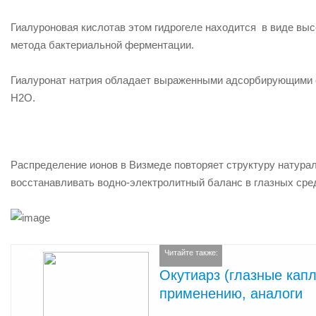
Гиалуроновая кислота
в этом гидрогеле находится в виде в
метода бактериальной ферментации.
Гиалуронат натрия обладает выраженными адсорбирующими св
Н2О.
Распределение ионов в Визмеде повторяет структуру натура
восстанавливать водно-электролитный баланс в глазных сре
Читайте также:
Окутиарз (глазные капл
применению, аналоги