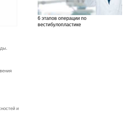
6 этапов операции по
вестибулопластике
оды.
овения
хностей и