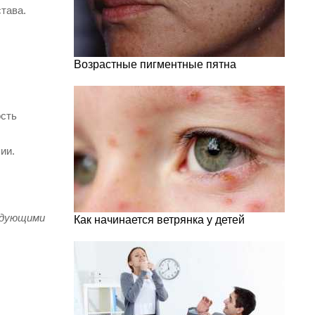
тава.
Возрастные пигментные пятна
ость
ии.
едующими
Как начинается ветрянка у детей