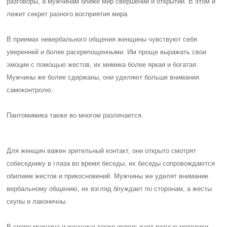
разговоры, а мужчинам ближе мир свершений и открытий. В этом и
лежит секрет разного восприятия мира.
В приемах невербального общения женщины чувствуют себя
уверенней и более раскрепощенными
. Им проще выражать свои
эмоции с помощью жестов, их мимика более яркая и богатая.
Мужчины же более сдержаны, они уделяют больше внимания
самоконтролю.
Пантомимика также во многом различается.
Для женщин важен зрительный контакт, они открыто смотрят
собеседнику в глаза во время беседы, их беседы сопровождаются
обилием жестов и прикосновений. Мужчины же уделят внимание
вербальному общению, их взгляд блуждает по сторонам, а жесты
скупы и лаконичны.
В споре мужчина и женщина также используют разные методики